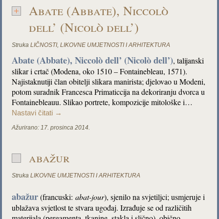
Abate (Abbate), Niccolò
dell’ (Nicolò dell’)
Struka
LIČNOSTI
,
LIKOVNE UMJETNOSTI I ARHITEKTURA
Abate (Abbate), Niccolò dell’ (Nicol
ò
dell’)
, talijanski
slikar i crtač (Modena, oko 1510 – Fontainebleau, 1571).
Najistaknutiji član obitelji slikara manirista; djelovao u Modeni,
potom suradnik Francesca Primaticcija na dekoriranju dvorca u
Fontainebleauu. Slikao portrete, kompozicije mitološke i…
Nastavi čitati
→
Ažurirano:
17. prosinca 2014.
abažur
Struka
LIKOVNE UMJETNOSTI I ARHITEKTURA
abažur
(francuski:
abat-jour
), sjenilo na svjetiljci; usmjeruje i
ublažava svjetlost te stvara ugođaj. Izrađuje se od različitih
materijala (pergamenta, tkanine, stakla i slično), obično