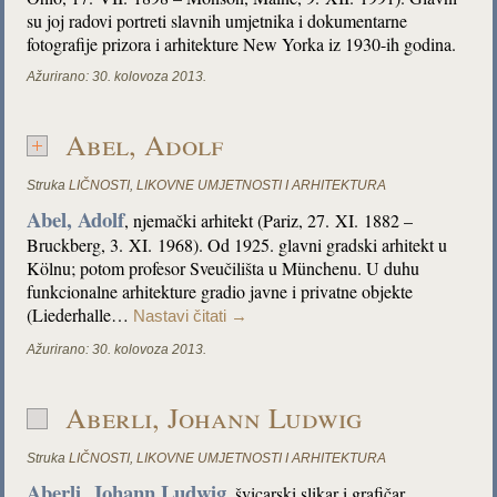
su joj radovi portreti slavnih umjetnika i dokumentarne
fotografije prizora i arhitekture New Yorka iz 1930-ih godina.
Ažurirano:
30. kolovoza 2013.
Abel, Adolf
Struka
LIČNOSTI
,
LIKOVNE UMJETNOSTI I ARHITEKTURA
Abel, Adolf
, njemački arhitekt (Pariz, 27. XI. 1882 –
Bruckberg, 3. XI. 1968). Od 1925. glavni gradski arhitekt u
Kölnu; potom profesor Sveučilišta u Münchenu. U duhu
funkcionalne arhitekture gradio javne i privatne objekte
(Liederhalle…
Nastavi čitati
→
Ažurirano:
30. kolovoza 2013.
Aberli, Johann Ludwig
Struka
LIČNOSTI
,
LIKOVNE UMJETNOSTI I ARHITEKTURA
Aberli, Johann Ludwig
, švicarski slikar i grafičar