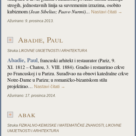
strogih, jednostavnih linija sa suvremenim izrazima, osobito
kubizmom
(Jean Sibelius;
Paavo Nurmi)…
Nastavi čitati
→
Ažurirano:
9. prosinca 2013.
Abadie, Paul
Struka
LIKOVNE UMJETNOSTI I ARHITEKTURA
Abadie, Paul
, francuski arhitekt i restaurator (Pariz, 9.
XI. 1812 – Chatou, 3. VIII. 1884). Gradio i restaurirao crkve
po Francuskoj i u Parizu. Surađivao na obnovi katedralne crkve
Notre-Dame u Parizu; u romaničko-bizantskom stilu
projektirao…
Nastavi čitati
→
Ažurirano:
17. prosinca 2014.
abak
Struka
FIZIKALNO-KEMIJSKE I MATEMATIČKE ZNANOSTI
,
LIKOVNE
UMJETNOSTI I ARHITEKTURA