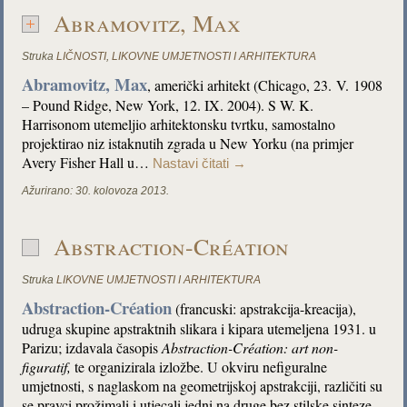
Abramovitz, Max
Struka
LIČNOSTI
,
LIKOVNE UMJETNOSTI I ARHITEKTURA
Abramovitz, Max
, američki arhitekt (Chicago, 23. V. 1908
– Pound Ridge, New York, 12. IX. 2004). S W. K.
Harrisonom utemeljio arhitektonsku tvrtku, samostalno
projektirao niz istaknutih zgrada u New Yorku (na primjer
Avery Fisher Hall u…
Nastavi čitati
→
Ažurirano:
30. kolovoza 2013.
Abstraction-Création
Struka
LIKOVNE UMJETNOSTI I ARHITEKTURA
Abstraction-Création
(francuski: apstrakcija-kreacija),
udruga skupine apstraktnih slikara i kipara utemeljena 1931. u
Parizu; izdavala časopis
Abstraction-Création: art non-
figuratif,
te organizirala izložbe. U okviru nefiguralne
umjetnosti, s naglaskom na geometrijskoj apstrakciji, različiti su
se pravci prožimali i utjecali jedni na druge bez stilske sinteze.