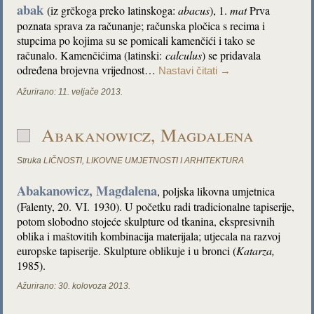
abak
(iz grčkoga preko latinskoga:
abacus
), 1.
mat
Prva
poznata sprava za računanje; računska pločica s recima i
stupcima po kojima su se pomicali kamenčići i tako se
računalo. Kamenčićima (latinski:
calculus
) se pridavala
određena brojevna vrijednost…
Nastavi čitati
→
Ažurirano:
11. veljače 2013.
Abakanowicz, Magdalena
Struka
LIČNOSTI
,
LIKOVNE UMJETNOSTI I ARHITEKTURA
Abakanowicz, Magdalena
, poljska likovna umjetnica
(Falenty, 20. VI. 1930). U početku radi tradicionalne tapiserije,
potom slobodno stojeće skulpture od tkanina, ekspresivnih
oblika i maštovitih kombinacija materijala; utjecala na razvoj
europske tapiserije. Skulpture oblikuje i u bronci (
Katarza,
1985).
Ažurirano:
30. kolovoza 2013.