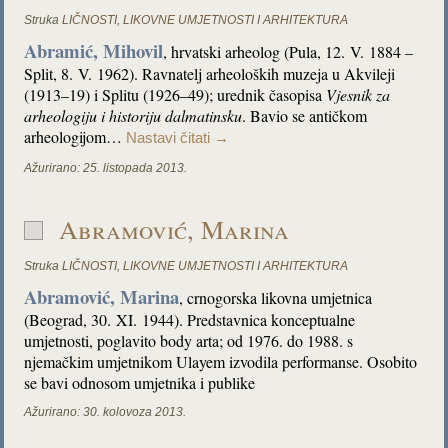
Struka
LIČNOSTI
,
LIKOVNE UMJETNOSTI I ARHITEKTURA
Abramić, Mihovil
, hrvatski arheolog (Pula, 12. V. 1884 –
Split, 8. V. 1962). Ravnatelj arheoloških muzeja u Akvileji
(1913–19) i Splitu (1926–49); urednik časopisa
Vjesnik za
arheologiju i historiju dalmatinsku
. Bavio se antičkom
arheologijom…
Nastavi čitati
→
Ažurirano:
25. listopada 2013.
Abramović, Marina
Struka
LIČNOSTI
,
LIKOVNE UMJETNOSTI I ARHITEKTURA
Abramović, Marina
, crnogorska likovna umjetnica
(Beograd, 30. XI. 1944). Predstavnica konceptualne
umjetnosti, poglavito body arta; od 1976. do 1988. s
njemačkim umjetnikom Ulayem izvodila performanse. Osobito
se bavi odnosom umjetnika i publike
Ažurirano:
30. kolovoza 2013.