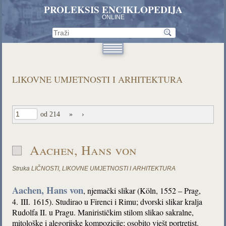
PROLEKSIS ENCIKLOPEDIJA
ONLINE
LIKOVNE UMJETNOSTI I ARHITEKTURA
od 214
»
›
Aachen, Hans von
Struka
LIČNOSTI
,
LIKOVNE UMJETNOSTI I ARHITEKTURA
Aachen, Hans von
, njemački slikar (Köln, 1552 – Prag,
4. III. 1615). Studirao u Firenci i Rimu; dvorski slikar kralja
Rudolfa II. u Pragu. Manirističkim stilom slikao sakralne,
mitološke i alegorijske kompozicije; osobito vješt portretist.