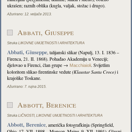
ukrašen; raznih oblika (kugla, valjak, stožac i drugo).
Ažurirano:
12. veljače 2013.
Abbati, Giuseppe
Struka
LIKOVNE UMJETNOSTI I ARHITEKTURA
Abbati, Giuseppe
, talijanski slikar (Napulj, 13. I. 1836 –
Firenca, 21. II. 1868). Pohađao Akademiju u Veneciji;
djelovao u Firenci, član grupe →
. Svijetlim
Macchiaioli
koloritom slikao firentinske vedute
(Klaustar Santa Croce)
i
krajolike Toskane.
Ažurirano:
7. rujna 2015.
Abbott, Berenice
Struka
LIČNOSTI
,
LIKOVNE UMJETNOSTI I ARHITEKTURA
Abbott, Berenice
, američka fotografkinja (Springfield,
Ohio, 17. VII. 1898 – Monson, Maine, 9. XII. 1991). Glavni