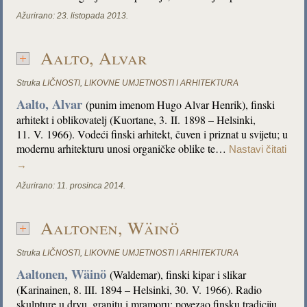
Ažurirano:
23. listopada 2013.
Aalto, Alvar
Struka
LIČNOSTI
,
LIKOVNE UMJETNOSTI I ARHITEKTURA
Aalto, Alvar
(punim imenom Hugo Alvar Henrik), finski
arhitekt i oblikovatelj (Kuortane, 3. II. 1898 – Helsinki,
11. V. 1966). Vodeći finski arhitekt, čuven i priznat u svijetu; u
modernu arhitekturu unosi organičke oblike te…
Nastavi čitati
→
Ažurirano:
11. prosinca 2014.
Aaltonen, Wäinö
Struka
LIČNOSTI
,
LIKOVNE UMJETNOSTI I ARHITEKTURA
Aaltonen, Wäinö
(Waldemar), finski kipar i slikar
(Karinainen, 8. III. 1894 – Helsinki, 30. V. 1966). Radio
skulpture u drvu, granitu i mramoru; povezao finsku tradiciju