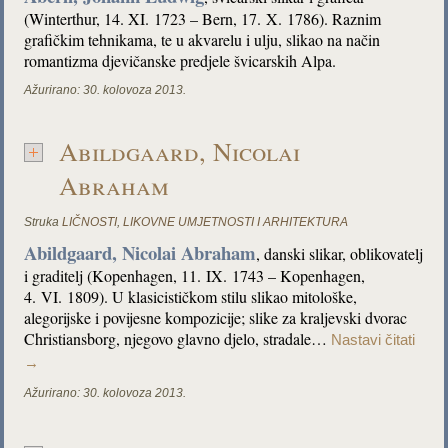
(Winterthur, 14. XI. 1723 – Bern, 17. X. 1786). Raznim
grafičkim tehnikama, te u akvarelu i ulju, slikao na način
romantizma djevičanske predjele švicarskih Alpa.
Ažurirano:
30. kolovoza 2013.
Abildgaard, Nicolai
Abraham
Struka
LIČNOSTI
,
LIKOVNE UMJETNOSTI I ARHITEKTURA
Abildgaard, Nicolai Abraham
, danski slikar, oblikovatelj
i graditelj (Kopenhagen, 11. IX. 1743 – Kopenhagen,
4. VI. 1809). U klasicističkom stilu slikao mitološke,
alegorijske i povijesne kompozicije; slike za kraljevski dvorac
Christiansborg, njegovo glavno djelo, stradale…
Nastavi čitati
→
Ažurirano:
30. kolovoza 2013.