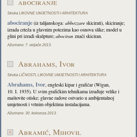
abociranje
Struka
LIKOVNE UMJETNOSTI I ARHITEKTURA
abociranje
(iz talijanskoga:
abbozzare
skicirati), skiciranje;
izrada crteža u glavnim potezima kao osnova slike; model u
glini pri izradi skulpture;
abociran
znači skiciran.
Ažurirano:
7. veljače 2013.
Abrahams, Ivor
Struka
LIČNOSTI
,
LIKOVNE UMJETNOSTI I ARHITEKTURA
Abrahams, Ivor
, engleski kipar i grafičar (Wigan,
10. I. 1935). U svim grafičkim tehnikama izrađuje velike i
maštovite otiske; glavne radove ostvario u ambijentalnoj
umjetnosti i vrtnim objektima instalacijama.
Ažurirano:
30. kolovoza 2013.
Abramić, Mihovil