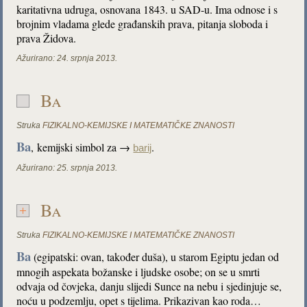
karitativna udruga, osnovana 1843. u SAD-u. Ima odnose i s
brojnim vladama glede građanskih prava, pitanja sloboda i
prava Židova.
Ažurirano:
24. srpnja 2013.
Ba
Struka
FIZIKALNO-KEMIJSKE I MATEMATIČKE ZNANOSTI
Ba
,
kemijski simbol za →
.
barij
Ažurirano:
25. srpnja 2013.
Ba
Struka
FIZIKALNO-KEMIJSKE I MATEMATIČKE ZNANOSTI
Ba
(egipatski: ovan, također duša), u starom Egiptu jedan od
mnogih aspekata božanske i ljudske osobe; on se u smrti
odvaja od čovjeka, danju slijedi Sunce na nebu i sjedinjuje se,
noću u podzemlju, opet s tijelima. Prikazivan kao roda…