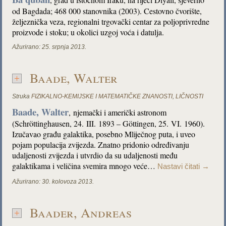
od Bagdada; 468 000 stanovnika (2003). Cestovno čvorište,
željeznička veza, regionalni trgovački centar za poljoprivredne
proizvode i stoku; u okolici uzgoj voća i datulja.
Ažurirano:
25. srpnja 2013.
Baade, Walter
Struka
FIZIKALNO-KEMIJSKE I MATEMATIČKE ZNANOSTI
,
LIČNOSTI
Baade, Walter
,
njemački i američki astronom
(Schröttinghausen, 24. III. 1893 – Göttingen, 25. VI. 1960).
Izučavao građu galaktika, posebno Mliječnog puta, i uveo
pojam populacija zvijezda. Znatno pridonio određivanju
udaljenosti zvijezda i utvrdio da su udaljenosti među
galaktikama i veličina svemira mnogo veće…
Nastavi čitati
→
Ažurirano:
30. kolovoza 2013.
Baader, Andreas