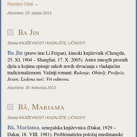
Nastavi čitati
→
Ažurirano:
25. srpnja 2013.
Ba Jin
Struka
KNJIŽEVNOST I KAZALIŠTE
,
LIČNOSTI
Ba Jin
(pravo ime Li Feigan), kineski književnik (Chengdu,
25. XI. 1904 – Shanghai, 17. X. 2005). Autor mnogih proznih
djela u kojima opisuje sukob novih shvaćanja s vladajućim
tradicionalizmom. Važniji romani:
Rušenje; Obitelj; Proljeće,
Jesen; Ledena noć; Vrt odmora.
Ažurirano:
30. kolovoza 2013.
Bâ, Mariama
Struka
KNJIŽEVNOST I KAZALIŠTE
,
LIČNOSTI
Bâ,
Mariama
, senegalska književnica (Dakar, 1929 –
Dakar, 18. VIII. 1981). Problematizira položaj muslimanske