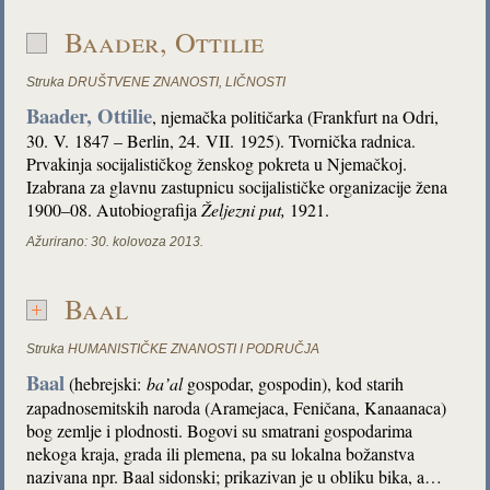
Baader, Ottilie
Struka
DRUŠTVENE ZNANOSTI
,
LIČNOSTI
Baader, Ottilie
, njemačka političarka (Frankfurt na Odri,
30. V. 1847 – Berlin, 24. VII. 1925). Tvornička radnica.
Prvakinja socijalističkog ženskog pokreta u Njemačkoj.
Izabrana za glavnu zastupnicu socijalističke organizacije žena
1900–08. Autobiografija
Željezni put
,
1921.
Ažurirano:
30. kolovoza 2013.
Baal
Struka
HUMANISTIČKE ZNANOSTI I PODRUČJA
Baal
(hebrejski:
ba’al
gospodar, gospodin), kod starih
zapadnosemitskih naroda (Aramejaca, Feničana, Kanaanaca)
bog zemlje i plodnosti. Bogovi su smatrani gospodarima
nekoga kraja, grada ili plemena, pa su lokalna božanstva
nazivana npr. Baal sidonski; prikazivan je u obliku bika, a…