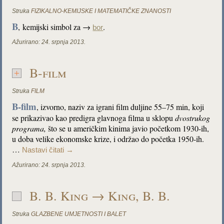
Struka
FIZIKALNO-KEMIJSKE I MATEMATIČKE ZNANOSTI
B
,
kemijski simbol za →
.
bor
Ažurirano:
24. srpnja 2013.
B-film
Struka
FILM
B-film
, izvorno, naziv za igrani film duljine 55–75 min, koji
se prikazivao kao predigra glavnoga filma u sklopu
dvostrukog
programa
,
što se u američkim kinima javio početkom 1930-ih,
u doba velike ekonomske krize, i održao do početka 1950-ih.
…
Nastavi čitati
→
Ažurirano:
24. srpnja 2013.
B. B. King → King, B. B.
Struka
GLAZBENE UMJETNOSTI I BALET