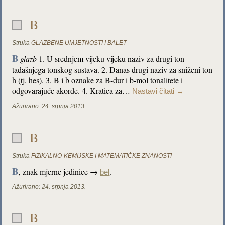
B
Struka
GLAZBENE UMJETNOSTI I BALET
B
glazb
1. U srednjem vijeku vijeku naziv za drugi ton
tadašnjega tonskog sustava. 2. Danas drugi naziv za sniženi ton
h (tj. hes). 3. B i b oznake za B-dur i b-mol tonalitete i
odgovarajuće akorde. 4. Kratica za…
Nastavi čitati
→
Ažurirano:
24. srpnja 2013.
B
Struka
FIZIKALNO-KEMIJSKE I MATEMATIČKE ZNANOSTI
B
,
znak mjerne jedinice →
.
bel
Ažurirano:
24. srpnja 2013.
B