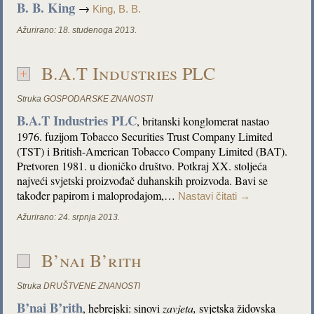
B. B. King
→
King, B. B.
Ažurirano:
18. studenoga 2013.
B.A.T Industries PLC
Struka
GOSPODARSKE ZNANOSTI
B.A.T Industries PLC
, britanski konglomerat nastao
1976. fuzijom Tobacco Securities Trust Company Limited
(TST) i British-American Tobacco Company Limited (BAT).
Pretvoren 1981. u dioničko društvo. Potkraj XX. stoljeća
najveći svjetski proizvođač duhanskih proizvoda. Bavi se
također papirom i maloprodajom,…
Nastavi čitati
→
Ažurirano:
24. srpnja 2013.
B’nai B’rith
Struka
DRUŠTVENE ZNANOSTI
B’nai B’rith
, hebrejski: sinovi
zavjeta
,
svjetska židovska