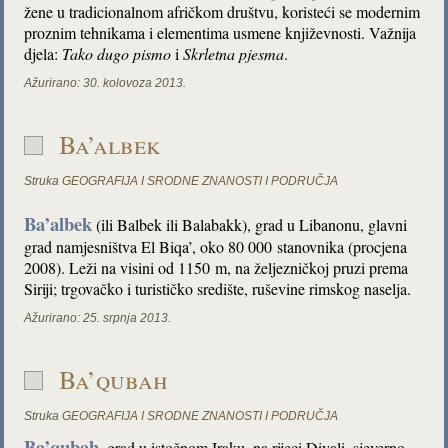
žene u tradicionalnom afričkom društvu, koristeći se modernim
proznim tehnikama i elementima usmene književnosti. Važnija
djela:
Tako dugo pismo
i
Skrletna pjesma
.
Ažurirano:
30. kolovoza 2013.
Ba’albek
Struka
GEOGRAFIJA I SRODNE ZNANOSTI I PODRUČJA
Ba’albek
(ili Balbek ili Balabakk), grad u Libanonu, glavni
grad namjesništva El Biqa’, oko 80 000 stanovnika (procjena
2008). Leži na visini od 1150 m, na željezničkoj pruzi prema
Siriji; trgovačko i turističko središte, ruševine rimskog naselja.
Ažurirano:
25. srpnja 2013.
Ba’qubah
Struka
GEOGRAFIJA I SRODNE ZNANOSTI I PODRUČJA
Ba’qubah
, grad u istočnom Iraku, na rijeci Diyali, sjeverno