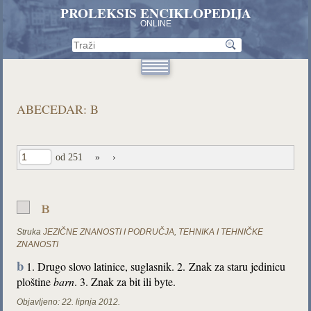
PROLEKSIS ENCIKLOPEDIJA
ONLINE
ABECEDAR: B
od 251
»
›
b
Struka
JEZIČNE ZNANOSTI I PODRUČJA
,
TEHNIKA I TEHNIČKE
ZNANOSTI
b
1. Drugo slovo latinice, suglasnik. 2.
Znak za staru jedinicu
ploštine
barn
. 3. Znak za bit ili byte.
Objavljeno:
22. lipnja 2012.