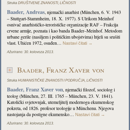
Struka
DRUŠTVENE ZNANOSTI
,
LIČNOSTI
Baader, Andreas
, njemački anarhist (München, 6. V. 1943
– Stuttgart-Stammheim, 18. X. 1977). S Ulrikom Meinhof
osnivač anarhističko-terorističke organizacije RAF – Frakcija
crvene armije, poznata i kao banda Baader–Meinhof. Metodom
urbane gerile (nasiljem i političkim ubojstvima) htjeli su srušiti
vlast. Uhićen 1972, osuđen…
Nastavi čitati
→
Ažurirano:
30. kolovoza 2013.
Baader, Franz Xaver von
Struka
HUMANISTIČKE ZNANOSTI I PODRUČJA
,
LIČNOSTI
Baader, Franz Xaver von
, njemački filozof, sociolog i
teolog (München, 27. III. 1765 – München, 23. V. 1841).
Katolički svjetovnjak, utemeljitelj modernoga ekumenskog
pokreta, od 1826. profesor teologije u Münchenu. Njegova
nastojanja da postigne ekumensko…
Nastavi čitati
→
Ažurirano:
30. kolovoza 2013.