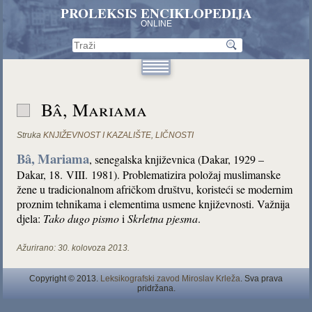
PROLEKSIS ENCIKLOPEDIJA
ONLINE
Bâ, Mariama
Struka
KNJIŽEVNOST I KAZALIŠTE
,
LIČNOSTI
Bâ,
Mariama
, senegalska književnica (Dakar, 1929 –
Dakar, 18. VIII. 1981). Problematizira položaj muslimanske
žene u tradicionalnom afričkom društvu, koristeći se modernim
proznim tehnikama i elementima usmene književnosti. Važnija
djela:
Tako dugo pismo
i
Skrletna pjesma
.
Ažurirano:
30. kolovoza 2013.
Copyright © 2013.
Leksikografski zavod Miroslav Krleža
. Sva prava
pridržana.