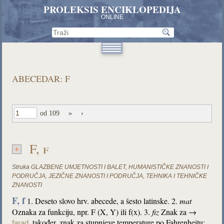
PROLEKSIS ENCIKLOPEDIJA
ONLINE
ABECEDAR: F
od 109
»
›
F, f
Struka
GLAZBENE UMJETNOSTI I BALET
,
HUMANISTIČKE ZNANOSTI I
PODRUČJA
,
JEZIČNE ZNANOSTI I PODRUČJA
,
TEHNIKA I TEHNIČKE
ZNANOSTI
F, f
1. Deseto slovo hrv. abecede, a šesto latinske. 2.
mat
Oznaka za funkciju, npr. F (X, Y) ili f(x). 3.
fiz
Znak za →
, također, znak za stupnjeve temperature po Fahrenheitu;
farad