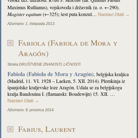
Maximus
Rullianus), vojskovođa i državnik (u. o. ←290).
Magister equitum
(←325); šest puta konzul…
Nastavi čitati
→
Ažurirano:
1. listopada 2013.
Fabiola (Fabiola de Mora y
Aragón)
Struka
DRUŠTVENE ZNANOSTI
,
LIČNOSTI
Fabiola (Fabiola de Mora y Aragón)
, belgijska kraljica
(Madrid, 11. VI. 1928 – Laeken, 5. XII. 2014). Plemkinja iz
španjolske kraljevske loze Aragón. Udala se za belgijskoga
kralja Baudouina I. (flamanski: Boudewijn) 15. XII. …
Nastavi čitati
→
Ažurirano:
8. prosinca 2014.
Fabius, Laurent