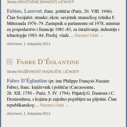
Struka
DRUŠTVENE ZNANOSTI
,
LIČNOSTI
Fabius, Laurent
, franc. političar (Pariz, 20. VIII. 1946).
Član Socijalist. stranke; ekon. savjetnik stranačkog čelnika F.
Mitteranda 1976–79. Zastupnik u parlamentu od 1978, ministar
za gospodarstvo i financije 1981–83, za istraživanje, industriju i
tehnologiju 1983–84. Predsj. vlade…
Nastavi čitati
→
Ažurirano:
1. listopada 2013.
Fabre D’Églantine
Struka
KNJIŽEVNOST I KAZALIŠTE
,
LIČNOSTI
Fabre D’Églantine
(pr. ime Philippe François Nazaire
Fabre), franc. književnik i političar (Carcassonne,
28. XII. 1750 – Pariz, 5. IV. 1794). Prijatelj G. Dantona i C.
Desmoulinsa, s kojima je zajedno pogubljen na giljotini. Član
republikanskog…
Nastavi čitati
→
Ažurirano:
1. listopada 2013.