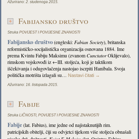
Ažurirano:
2. studenoga 2015.
Fabijansko društvo
Struka
POVIJEST I POVIJESNE ZNANOSTI
Fabijansko društvo
(engleski:
Fabian
Society
), britanska
reformističko-socijalistička organizacija osnovana 1884. Ime
prema Kvintu Fabiju Maksimu (zvanom
Cunctator
Oklijevalo),
rimskom vojskovođi iz ←III. stoljeća, koji je taktikom
iščekivanja i odugovlačenja nastojao iscrpiti Hanibala. Svoja
politička motrišta izlagali su…
Nastavi čitati
→
Ažurirano:
16. listopada 2015.
Fabije
Struka
LIČNOSTI
,
POVIJEST I POVIJESNE ZNANOSTI
Fabije
(lat. Fabius), ime jedne od najistaknutijih rim.
patricijskih obitelji, čiji su odvjetci tijekom više stoljeća obnašali
visoke drž. dužnosti.
Kvint F. Maksim
(lat. Quintus
Fabius