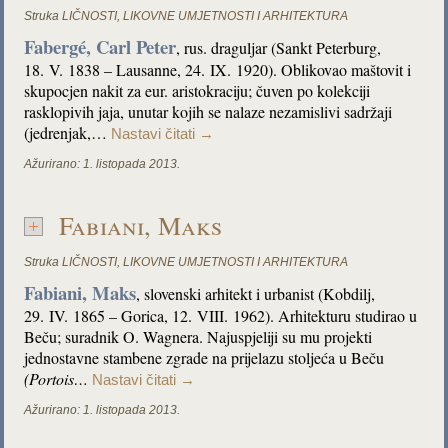
Struka
LIČNOSTI
,
LIKOVNE UMJETNOSTI I ARHITEKTURA
Fabergé, Carl Peter
, rus. draguljar (Sankt Peterburg,
18. V. 1838 – Lausanne, 24. IX. 1920). Oblikovao maštovit i
skupocjen nakit za eur. aristokraciju; čuven po kolekciji
rasklopivih jaja, unutar kojih se nalaze nezamislivi sadržaji
(jedrenjak,…
Nastavi čitati
→
Ažurirano:
1. listopada 2013.
Fabiani, Maks
Struka
LIČNOSTI
,
LIKOVNE UMJETNOSTI I ARHITEKTURA
Fabiani, Maks
, slovenski arhitekt i urbanist (Kobdilj,
29. IV. 1865 – Gorica, 12. VIII. 1962). Arhitekturu studirao u
Beču; suradnik O. Wagnera. Najuspjeliji su mu projekti
jednostavne stambene zgrade na prijelazu stoljeća u Beču
(Portois…
Nastavi čitati
→
Ažurirano:
1. listopada 2013.