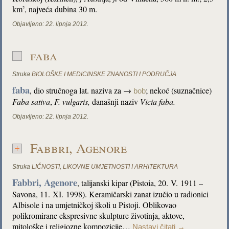
km
, najveća dubina 30 m.
2
Objavljeno:
22. lipnja 2012.
faba
Struka
BIOLOŠKE I MEDICINSKE ZNANOSTI I PODRUČJA
faba
, dio stručnoga lat. naziva za →
; nekoć (suznačnice)
bob
Faba sativa
,
F. vulgaris,
današnji naziv
Vicia faba.
Objavljeno:
22. lipnja 2012.
Fabbri, Agenore
Struka
LIČNOSTI
,
LIKOVNE UMJETNOSTI I ARHITEKTURA
Fabbri, Agenore
, talijanski kipar (Pistoia, 20. V. 1911 –
Savona, 11. XI. 1998). Keramičarski zanat izučio u radionici
Albisole i na umjetničkoj školi u Pistoji. Oblikovao
polikromirane ekspresivne skulpture životinja, aktove,
mitološke i religiozne kompozicije…
Nastavi čitati
→