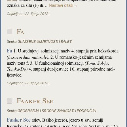
oznaka za silu (F) ili…
Nastavi čitati
→
Objavljeno:
22. lipnja 2012.
Fa
Struka
GLAZBENE UMJETNOSTI I BALET
Fa
1. U srednjovj. solmizaciji naziv 4. stupnja prir. heksakorda
(hexacordum naturale)
. 2. U romansko-jezičnim zemljama
naziv tona f. 3. U funkcionalnoj solmizaciji
(Tonic
Sol-fa
,
Tonika-Do)
4. stupanj dur-ljestvice i 6. stupanj prirodne mol-
ljestvice.
Objavljeno:
22. lipnja 2012.
Faaker See
Struka
GEOGRAFIJA I SRODNE ZNANOSTI I PODRUČJA
Faaker See
(slov. Baško jezero), jezero u sav. zemlji
Koruškoj (Kärnten),
j
Austrija,
ji
od Villacha, 560 m n. m.; 2,3