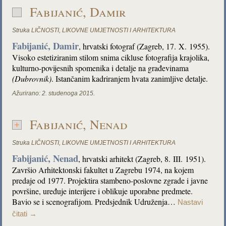
Fabijanić, Damir
Struka
LIČNOSTI
,
LIKOVNE UMJETNOSTI I ARHITEKTURA
Fabijanić, Damir
, hrvatski fotograf (Zagreb, 17. X. 1955).
Visoko estetiziranim stilom snima cikluse fotografija krajolika,
kulturno-povijesnih spomenika i detalje na građevinama
(Dubrovnik)
. Istančanim kadriranjem hvata zanimljive detalje.
Ažurirano:
2. studenoga 2015.
Fabijanić, Nenad
Struka
LIČNOSTI
,
LIKOVNE UMJETNOSTI I ARHITEKTURA
Fabijanić, Nenad
, hrvatski arhitekt (Zagreb, 8. III. 1951).
Završio Arhitektonski fakultet u Zagrebu 1974, na kojem
predaje od 1977. Projektira stambeno-poslovne zgrade i javne
površine, uređuje interijere i oblikuje uporabne predmete.
Bavio se i scenografijom. Predsjednik Udruženja…
Nastavi
čitati
→