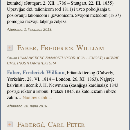
izumitelj (Stuttgart, 2. XII. 1786 – Stuttgart, 22. III. 1855).
Upravljao drž. talionicom (od 1811) i uveo poboljšanja u
poslovanju talionicom i ljevaonicom. Svojom metodom (1837)
pomogao razvoju taljenja željeza.
Ažurirano:
1. listopada 2013.
Faber, Frederick William
Struka
HUMANISTIČKE ZNANOSTI I PODRUČJA
,
LIČNOSTI
,
LIKOVNE
UMJETNOSTI I ARHITEKTURA
Faber, Frederick William
, britanski teolog (Calverly,
Yorkshire, 28. VI. 1814 – London, 26. XI. 1863). Najprije
kalvinist i učenik J. H. Newmana (kasnijega kardinala); 1843.
postaje rektor u Eltonu. Prelazi 1845. na katolicizam i ubrzo
zatim…
Nastavi čitati
→
Ažurirano:
28. rujna 2016.
Fabergé, Carl Peter