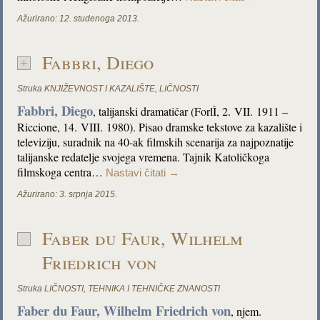
Ažurirano:
12. studenoga 2013.
Fabbri, Diego
Struka
KNJIŽEVNOST I KAZALIŠTE
,
LIČNOSTI
Fabbri, Diego
, talijanski dramatičar (ForlÌ, 2. VII. 1911 –
Riccione, 14. VIII. 1980). Pisao dramske tekstove za kazalište i
televiziju, suradnik na 40-ak filmskih scenarija za najpoznatije
talijanske redatelje svojega vremena. Tajnik Katoličkoga
filmskoga centra…
Nastavi čitati
→
Ažurirano:
3. srpnja 2015.
Faber du Faur, Wilhelm
Friedrich von
Struka
LIČNOSTI
,
TEHNIKA I TEHNIČKE ZNANOSTI
Faber du Faur, Wilhelm Friedrich von
, njem.