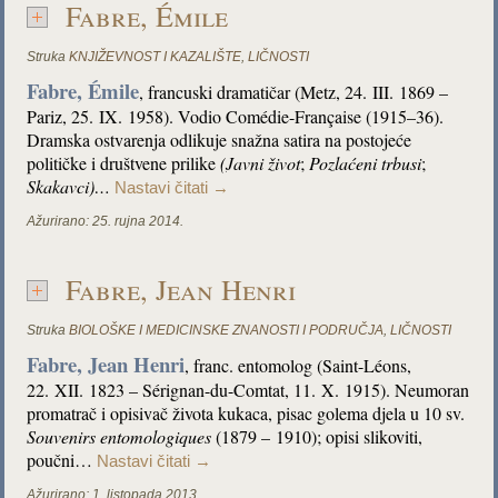
Fabre, Émile
Struka
KNJIŽEVNOST I KAZALIŠTE
,
LIČNOSTI
Fabre, Émile
, francuski dramatičar (Metz, 24. III. 1869 –
Pariz, 25. IX. 1958). Vodio Comédie-Française (1915–36).
Dramska ostvarenja odlikuje snažna satira na postojeće
političke i društvene prilike
(
Javni život
;
Pozlaćeni trbusi
;
Skakavci)…
Nastavi čitati
→
Ažurirano:
25. rujna 2014.
Fabre, Jean Henri
Struka
BIOLOŠKE I MEDICINSKE ZNANOSTI I PODRUČJA
,
LIČNOSTI
Fabre, Jean Henri
, franc. entomolog (Saint-Léons,
22. XII. 1823 – Sérignan-du-Comtat, 11. X. 1915). Neumoran
promatrač i opisivač života kukaca, pisac golema djela u 10 sv.
Souvenirs entomologiques
(1879 – 1910); opisi slikoviti,
poučni…
Nastavi čitati
→
Ažurirano:
1. listopada 2013.