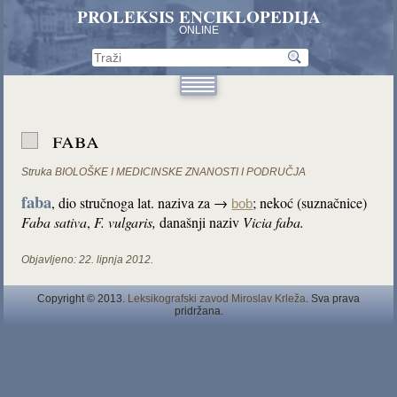
PROLEKSIS ENCIKLOPEDIJA
ONLINE
faba
Struka
BIOLOŠKE I MEDICINSKE ZNANOSTI I PODRUČJA
faba
, dio stručnoga lat. naziva za →
; nekoć (suznačnice)
bob
Faba sativa
,
F. vulgaris,
današnji naziv
Vicia faba.
Objavljeno:
22. lipnja 2012.
Copyright © 2013.
Leksikografski zavod Miroslav Krleža
. Sva prava
pridržana.