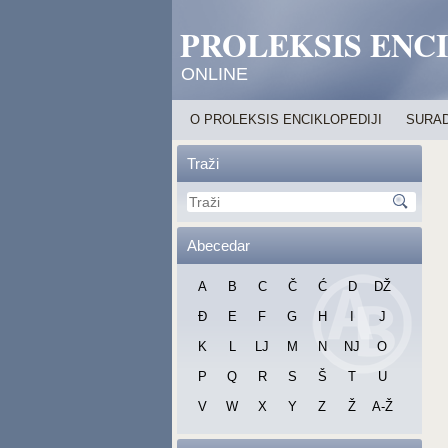
PROLEKSIS ENC
ONLINE
O PROLEKSIS ENCIKLOPEDIJI
SURAD
Traži
Abecedar
A
B
C
Č
Ć
D
DŽ
Đ
E
F
G
H
I
J
K
L
LJ
M
N
NJ
O
P
Q
R
S
Š
T
U
V
W
X
Y
Z
Ž
A-Ž