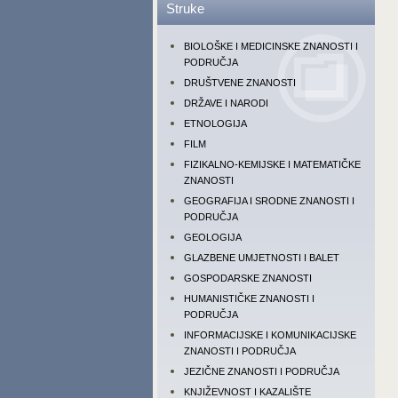
Struke
BIOLOŠKE I MEDICINSKE ZNANOSTI I
PODRUČJA
DRUŠTVENE ZNANOSTI
DRŽAVE I NARODI
ETNOLOGIJA
FILM
FIZIKALNO-KEMIJSKE I MATEMATIČKE
ZNANOSTI
GEOGRAFIJA I SRODNE ZNANOSTI I
PODRUČJA
GEOLOGIJA
GLAZBENE UMJETNOSTI I BALET
GOSPODARSKE ZNANOSTI
HUMANISTIČKE ZNANOSTI I
PODRUČJA
INFORMACIJSKE I KOMUNIKACIJSKE
ZNANOSTI I PODRUČJA
JEZIČNE ZNANOSTI I PODRUČJA
KNJIŽEVNOST I KAZALIŠTE