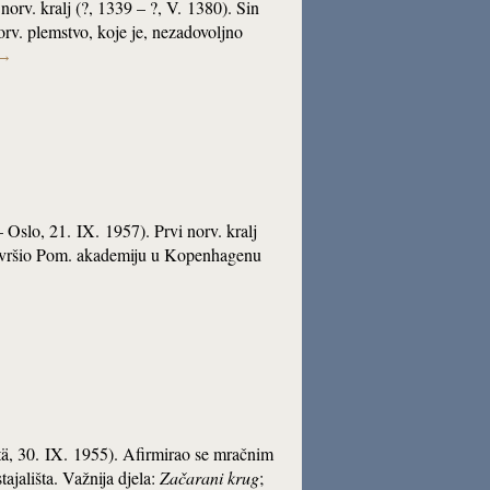
 norv. kralj (?, 1339 – ?, V. 1380). Sin
orv. plemstvo, koje je, nezadovoljno
→
– Oslo, 21. IX. 1957). Prvi norv. kralj
avršio Pom. akademiju u Kopenhagenu
ntä, 30. IX. 1955). Afirmirao se mračnim
ajališta. Važnija djela:
Začarani krug
;