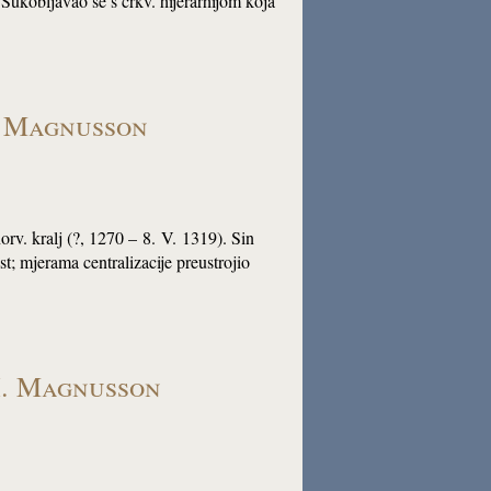
Sukobljavao se s crkv. hijerarhijom koja
. Magnusson
norv. kralj (?, 1270 – 8. V. 1319). Sin
; mjerama centralizacije preustrojio
H. Magnusson