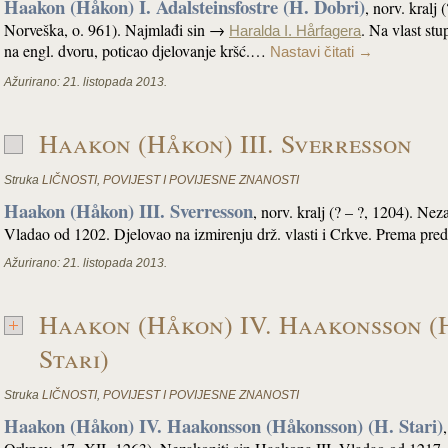
Haakon (Håkon) I. Adalsteinsfostre (H. Dobri)
, norv. kralj 
Norveška, o. 961). Najmlađi sin →
. Na vlast st
Haralda I. Hårfagera
na engl. dvoru, poticao djelovanje kršć.…
Nastavi čitati
→
Ažurirano:
21. listopada 2013.
Haakon (Håkon) III. Sverresson
Struka
LIČNOSTI
,
POVIJEST I POVIJESNE ZNANOSTI
Haakon (Håkon) III. Sverresson
, norv. kralj (? – ?, 1204). Nez
Vladao od 1202. Djelovao na izmirenju drž. vlasti i Crkve. Prema pred
Ažurirano:
21. listopada 2013.
Haakon (Håkon) IV. Haakonsson (
Stari)
Struka
LIČNOSTI
,
POVIJEST I POVIJESNE ZNANOSTI
Haakon (Håkon) IV. Haakonsson (Håkonsson) (H. Stari)