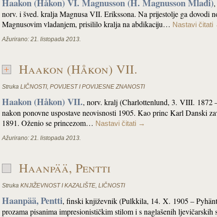
Haakon (Håkon) VI. Magnusson (H. Magnusson Mlađi)
,
norv. i šved. kralja Magnusa VII. Erikssona. Na prijestolje ga dovodi n
Magnusovim vladanjem, prisililo kralja na abdikaciju…
Nastavi čitati
Ažurirano:
21. listopada 2013.
Haakon (Håkon) VII.
Struka
LIČNOSTI
,
POVIJEST I POVIJESNE ZNANOSTI
Haakon (Håkon) VII.
, norv. kralj (Charlottenlund, 3. VIII. 1872 
nakon ponovne uspostave neovisnosti 1905. Kao princ Karl Danski z
1891. Oženio se princezom…
Nastavi čitati
→
Ažurirano:
21. listopada 2013.
Haanpää, Pentti
Struka
KNJIŽEVNOST I KAZALIŠTE
,
LIČNOSTI
Haanpää,
Pentti
, finski književnik (Pulkkila, 14. X. 1905 – Pyhä
prozama pisanima impresionističkim stilom i s naglašenih ljevičarskih st