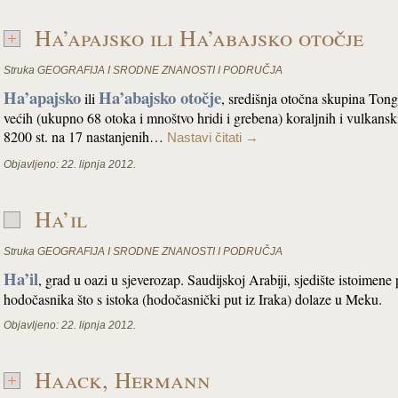
Ha’apajsko ili Ha’abajsko otočje
Struka
GEOGRAFIJA I SRODNE ZNANOSTI I PODRUČJA
Ha’apajsko
Ha’abajsko otočje
ili
, središnja otočna skupina Tong
većih (ukupno 68 otoka i mnoštvo hridi i grebena) koraljnih i vulkan
8200 st. na 17 nastanjenih…
Nastavi čitati
→
Objavljeno:
22. lipnja 2012.
Ha’il
Struka
GEOGRAFIJA I SRODNE ZNANOSTI I PODRUČJA
Ha’il
, grad u oazi u sjeverozap. Saudijskoj Arabiji, sjedište istoimene
hodočasnika što s istoka (hodočasnički put iz Iraka) dolaze u Meku.
Objavljeno:
22. lipnja 2012.
Haack, Hermann