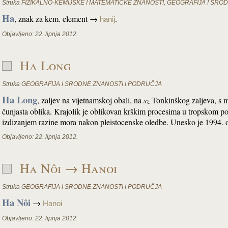
Struka
FIZIKALNO-KEMIJSKE I MATEMATIČKE ZNANOSTI
,
GEOGRAFIJA I SRO
Ha
, znak za kem. element →
.
hanij
Objavljeno:
22. lipnja 2012.
Ha Long
Struka
GEOGRAFIJA I SRODNE ZNANOSTI I PODRUČJA
Ha Long
, zaljev na vijetnamskoj obali, na
sz
Tonkinškog zaljeva, s
čunjasta oblika. Krajolik je oblikovan krškim procesima u tropskom po
izdizanjem razine mora nakon pleistocenske oledbe. Unesko je 1994. ot
Objavljeno:
22. lipnja 2012.
Ha Nôi → Hanoi
Struka
GEOGRAFIJA I SRODNE ZNANOSTI I PODRUČJA
Ha Nôi
→
Hanoi
Objavljeno:
22. lipnja 2012.