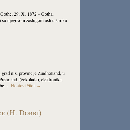
aj Gothe, 29. X. 1872 – Gotha,
oji su njegovom zaslugom ušli u široku
. grad niz. provincije Zuidholland, u
rehr. ind. (čokolada), elektronika,
robe.…
Nastavi čitati
→
e (H. Dobri)