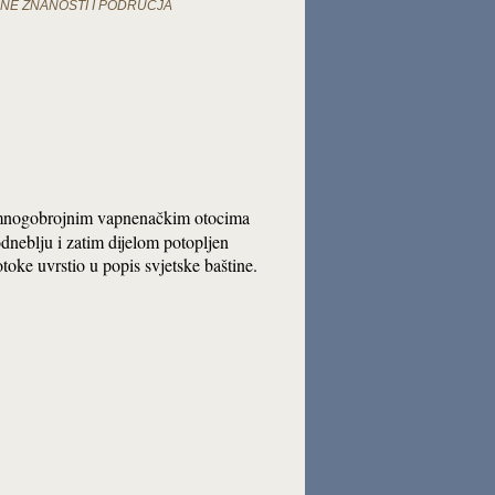
DNE ZNANOSTI I PODRUČJA
 mnogobrojnim vapnenačkim otocima
dneblju i zatim dijelom potopljen
oke uvrstio u popis svjetske baštine.