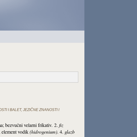
TI I BALET
,
JEZIČNE ZNANOSTI I
a; bezvučni velarni frikativ. 2.
fiz
 element vodik
(hidrogenium)
. 4.
glazb