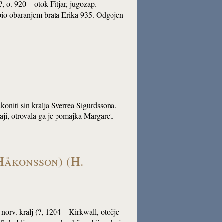
(?, o. 920 – otok Fitjar, jugozap.
upio obaranjem brata Erika 935. Odgojen
akoniti sin kralja Sverrea Sigurdssona.
aji, otrovala ga je pomajka Margaret.
Håkonsson) (H.
, norv. kralj (?, 1204 – Kirkwall, otočje