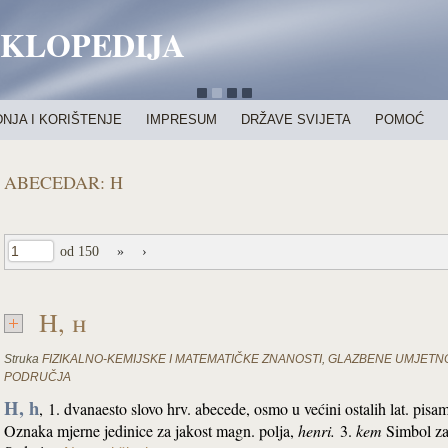
IKLOPEDIJA
NJA I KORIŠTENJE
IMPRESUM
DRŽAVE SVIJETA
POMOĆ
ABECEDAR: H
od 150
»
›
H, h
Struka
FIZIKALNO-KEMIJSKE I MATEMATIČKE ZNANOSTI
,
GLAZBENE UMJETNOS
PODRUČJA
H, h
,
1. dvanaesto slovo hrv. abecede, osmo u većini ostalih lat. pisam
Oznaka mjerne jedinice za jakost magn. polja,
henri.
3.
kem
Simbol za