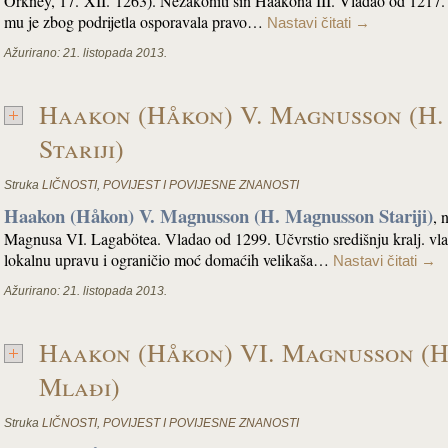
Orkney, 17. XII. 1263). Nezakoniti sin Haakona III. Vladao od 1217. 
mu je zbog podrijetla osporavala pravo…
Nastavi čitati
→
Ažurirano:
21. listopada 2013.
Haakon (Håkon) V. Magnusson (H
Stariji)
Struka
LIČNOSTI
,
POVIJEST I POVIJESNE ZNANOSTI
Haakon (Håkon) V. Magnusson (H. Magnusson Stariji)
, 
Magnusa VI. Lagabötea. Vladao od 1299. Učvrstio središnju kralj. vlast
lokalnu upravu i ograničio moć domaćih velikaša…
Nastavi čitati
→
Ažurirano:
21. listopada 2013.
Haakon (Håkon) VI. Magnusson (
Mlađi)
Struka
LIČNOSTI
,
POVIJEST I POVIJESNE ZNANOSTI