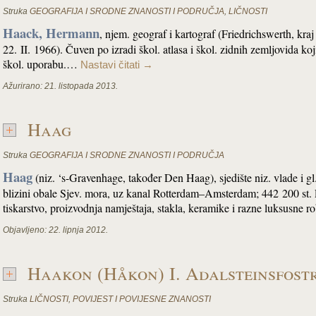
Struka
GEOGRAFIJA I SRODNE ZNANOSTI I PODRUČJA
,
LIČNOSTI
Haack, Hermann
, njem. geograf i kartograf (Friedrichswerth, kr
22. II. 1966). Čuven po izradi škol. atlasa i škol. zidnih zemljovida k
škol. uporabu.…
Nastavi čitati
→
Ažurirano:
21. listopada 2013.
Haag
Struka
GEOGRAFIJA I SRODNE ZNANOSTI I PODRUČJA
Haag
(niz. ‘s-Gravenhage, također Den Haag), sjedište niz. vlade i gl
blizini obale Sjev. mora, uz kanal Rotterdam–Amsterdam; 442 200 st. P
tiskarstvo, proizvodnja namještaja, stakla, keramike i razne luksusne 
Objavljeno:
22. lipnja 2012.
Haakon (Håkon) I. Adalsteinsfostr
Struka
LIČNOSTI
,
POVIJEST I POVIJESNE ZNANOSTI