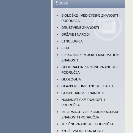
Struke
BIOLOŠKE I MEDICINSKE ZNANOSTI I
PODRUČJA
DRUŠTVENE ZNANOSTI
DRŽAVE I NARODI
ETNOLOGIJA
FILM
FIZIKALNO-KEMIJSKE I MATEMATIČKE
ZNANOSTI
GEOGRAFIJA I SRODNE ZNANOSTI I
PODRUČJA
GEOLOGIJA
GLAZBENE UMJETNOSTI I BALET
GOSPODARSKE ZNANOSTI
HUMANISTIČKE ZNANOSTI I
PODRUČJA
INFORMACIJSKE I KOMUNIKACIJSKE
ZNANOSTI I PODRUČJA
JEZIČNE ZNANOSTI I PODRUČJA
KNJIŽEVNOST I KAZALIŠTE