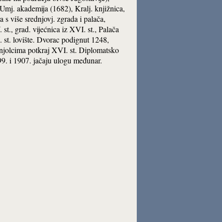
 Umj. akademija (1682), Kralj. knjižnica,
 s više srednjovj. zgrada i palača,
t., grad. vijećnica iz XVI. st., Palača
. st. lovište. Dvorac podignut 1248,
anjolcima potkraj XVI. st. Diplomatsko
99. i 1907. jačaju ulogu međunar.