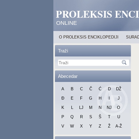
PROLEKSIS ENC
ONLINE
O PROLEKSIS ENCIKLOPEDIJI
SURAD
Traži
Abecedar
A
B
C
Č
Ć
D
DŽ
Đ
E
F
G
H
I
J
K
L
LJ
M
N
NJ
O
P
Q
R
S
Š
T
U
V
W
X
Y
Z
Ž
A-Ž