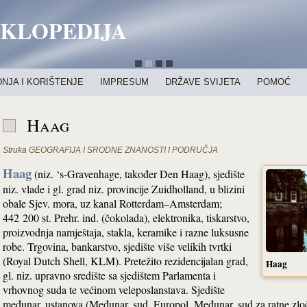
IKLOPEDIJA
NJA I KORIŠTENJE
IMPRESUM
DRŽAVE SVIJETA
POMOĆ
Haag
Struka
GEOGRAFIJA I SRODNE ZNANOSTI I PODRUČJA
Haag
(niz. ‘s-Gravenhage, također Den Haag), sjedište
niz. vlade i gl. grad niz. provincije Zuidholland, u blizini
obale Sjev. mora, uz kanal Rotterdam–Amsterdam;
442 200 st. Prehr. ind. (čokolada), elektronika, tiskarstvo,
proizvodnja namještaja, stakla, keramike i razne luksusne
robe. Trgovina, bankarstvo, sjedište više velikih tvrtki
(Royal Dutch Shell, KLM). Pretežito rezidencijalan grad,
Haag
gl. niz. upravno središte sa sjedištem Parlamenta i
vrhovnog suda te većinom veleposlanstava. Sjedište
međunar. ustanova (Međunar. sud, Europol, Međunar. sud za ratne zloč