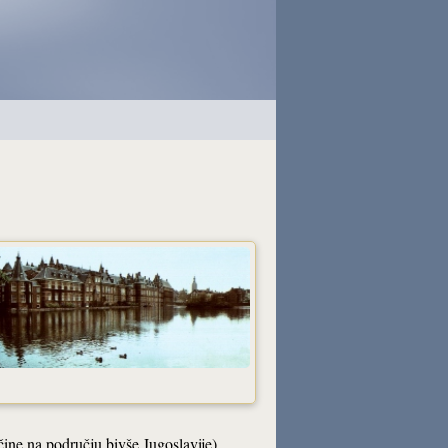
ine na području bivše Jugoslavije),