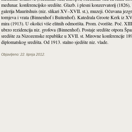
međunar. konferencijsko središte. Glazb. i plesni konzervatorij (1826),
galerija Mauritshuis (niz. slikari XV–XVII. st.), muzeji. Očuvana jezgra
tornjeva i vrata (Binnenhof i Buitenhof). Katedrala Groote Kerk iz XV. s
mira (1913). U okolici više elitnih odmorišta. Prom. čvorište. Poč. XIII
ubrzo rezidencija niz. grofova (Binnenhof). Postaje središte otpora Šp
središte za Nizozemske republike u XVII. st. Mirovne konferencije 18
diplomatskog središta. Od 1913. stalno sjedište niz. vlade.
Objavljeno:
22. lipnja 2012.