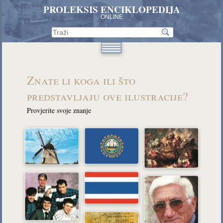
PROLEKSIS ENCIKLOPEDIJA
ONLINE
Znate li koga ili što
predstavljaju ove ilustracije?
Provjerite svoje znanje