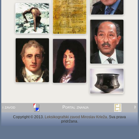
i zavod
Portal znanja
Hrv
Copyright © 2013.
Leksikografski zavod Miroslav Krleža
. Sva prava
pridržana.