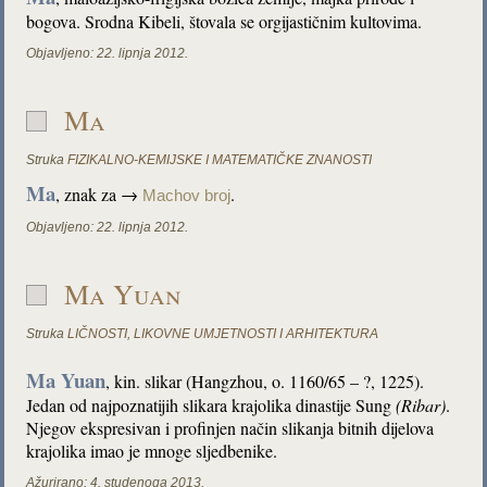
bogova. Srodna Kibeli, štovala se orgijastičnim kultovima.
Objavljeno:
22. lipnja 2012.
Ma
Struka
FIZIKALNO-KEMIJSKE I MATEMATIČKE ZNANOSTI
Ma
, znak za →
.
Machov broj
Objavljeno:
22. lipnja 2012.
Ma Yuan
Struka
LIČNOSTI
,
LIKOVNE UMJETNOSTI I ARHITEKTURA
Ma Yuan
, kin. slikar (Hangzhou, o. 1160/65 – ?, 1225).
Jedan od najpoznatijih slikara krajolika dinastije Sung
(Ribar)
.
Njegov ekspresivan i profinjen način slikanja bitnih dijelova
krajolika imao je mnoge sljedbenike.
Ažurirano:
4. studenoga 2013.