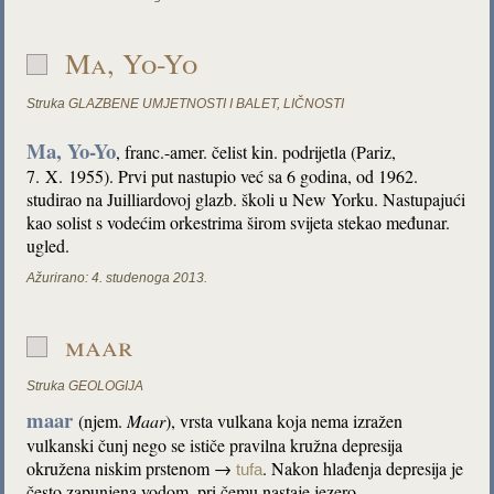
Ma, Yo-Yo
Struka
GLAZBENE UMJETNOSTI I BALET
,
LIČNOSTI
Ma, Yo-Yo
, franc.-amer. čelist kin. podrijetla (Pariz,
7. X. 1955). Prvi put nastupio već sa 6 godina, od 1962.
studirao na Juilliardovoj glazb. školi u New Yorku. Nastupajući
kao solist s vodećim orkestrima širom svijeta stekao međunar.
ugled.
Ažurirano:
4. studenoga 2013.
maar
Struka
GEOLOGIJA
maar
(njem.
Maar
), vrsta vulkana koja nema izražen
vulkanski čunj nego se ističe pravilna kružna depresija
okružena niskim prstenom →
. Nakon hlađenja depresija je
tufa
često zapunjena vodom, pri čemu nastaje jezero.