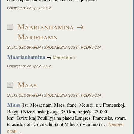
Objavljeno:
22. lipnja 2012.
Maarianhamina →
Mariehamn
Struka
GEOGRAFIJA I SRODNE ZNANOSTI I PODRUČJA
Maarianhamina
→
Mariehamn
Objavljeno:
22. lipnja 2012.
Maas
Struka
GEOGRAFIJA I SRODNE ZNANOSTI I PODRUČJA
Maas
(lat.
Mosa; flam.
Maes,
franc.
Meuse), r. u Francuskoj,
Belgiji i Nizozemskoj; duga 950 km, porječje 33 000
km
. Izvire kraj Poulillyja na platou Langres, Francuska, stvara
2
terasaste doline (između Saint Mihiela i Verduna) i…
Nastavi
čitati
→