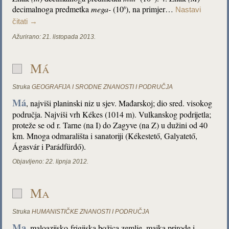
decimalnoga predmetka
mega-
(10
), na primjer…
6
Nastavi
čitati
→
Ažurirano:
21. listopada 2013.
Má
Struka
GEOGRAFIJA I SRODNE ZNANOSTI I PODRUČJA
Má
, najviši planinski niz u sjev. Mađarskoj; dio sred. visokog
područja. Najviši vrh Kékes (1014 m). Vulkanskog podrijetla;
proteže se od r. Tarne (na I) do Zagyve (na Z) u dužini od 40
km. Mnoga odmarališta i sanatoriji (Kékestető, Galyatető,
Ágasvár i Parádfürdő).
Objavljeno:
22. lipnja 2012.
Ma
Struka
HUMANISTIČKE ZNANOSTI I PODRUČJA
Ma
, maloazijsko-frigijska božica zemlje, majka prirode i