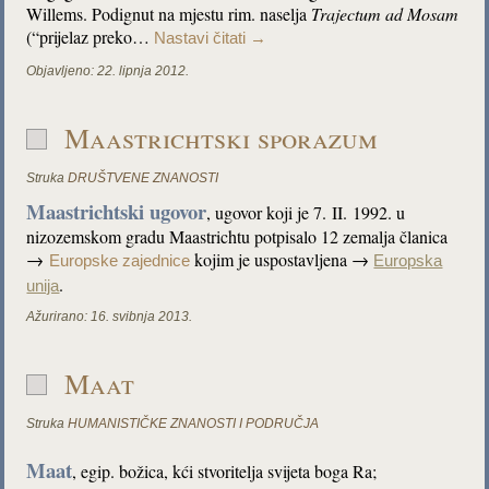
Willems. Podignut na mjestu rim. naselja
Trajectum ad Mosam
(“prijelaz preko…
Nastavi čitati
→
Objavljeno:
22. lipnja 2012.
Maastrichtski sporazum
Struka
DRUŠTVENE ZNANOSTI
Maastrichtski ugovor
, ugovor koji je 7. II. 1992. u
nizozemskom gradu Maastrichtu potpisalo 12 zemalja članica
→
kojim je uspostavljena →
Europske zajednice
Europska
.
unija
Ažurirano:
16. svibnja 2013.
Maat
Struka
HUMANISTIČKE ZNANOSTI I PODRUČJA
Maat
, egip. božica, kći stvoritelja svijeta boga Ra;