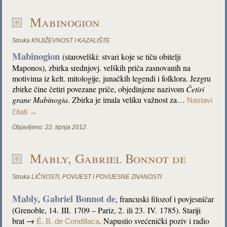
Mabinogion
Struka
KNJIŽEVNOST I KAZALIŠTE
Mabinogion
(starovelški: stvari koje se tiču obitelji
Maponos), zbirka srednjovj. velških priča zasnovanih na
motivima iz kelt. mitologije, junačkih legendi i folklora. Jezgru
zbirke čine četiri povezane priče, objedinjene nazivom
Četiri
grane Mabinogia
. Zbirka je imala veliku važnost za…
Nastavi
čitati
→
Objavljeno:
22. lipnja 2012.
Mably, Gabriel Bonnot de
Struka
LIČNOSTI
,
POVIJEST I POVIJESNE ZNANOSTI
Mably, Gabriel Bonnot de
, francuski filozof i povjesničar
(Grenoble, 14. III. 1709 – Pariz, 2. ili 23. IV. 1785). Stariji
brat →
. Napustio svećenički poziv i radio
É. B. de Condillaca