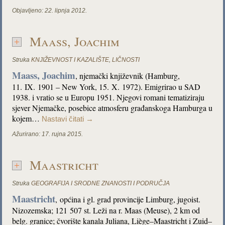
Objavljeno:
22. lipnja 2012.
Maass, Joachim
Struka
KNJIŽEVNOST I KAZALIŠTE
,
LIČNOSTI
Maass, Joachim
, njemački književnik (Hamburg,
11. IX. 1901 – New York, 15. X. 1972). Emigrirao u SAD
1938. i vratio se u Europu 1951. Njegovi romani tematiziraju
sjever Njemačke, posebice atmosferu građanskoga Hamburga u
kojem…
Nastavi čitati
→
Ažurirano:
17. rujna 2015.
Maastricht
Struka
GEOGRAFIJA I SRODNE ZNANOSTI I PODRUČJA
Maastricht
,
općina i gl. grad provincije Limburg, jugoist.
Nizozemska; 121 507 st. Leži na r. Maas (Meuse), 2 km od
belg. granice; čvorište kanala Juliana, Liège–Maastricht i Zuid–