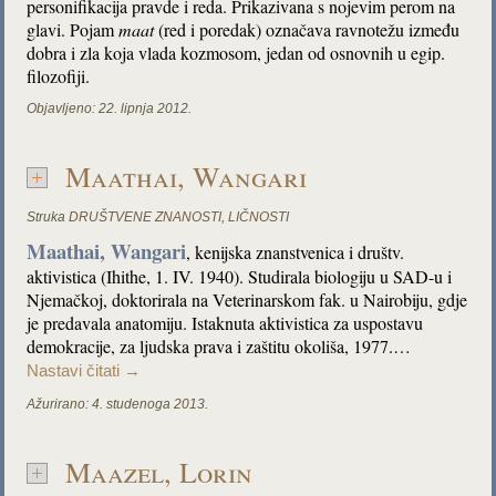
personifikacija pravde i reda. Prikazivana s nojevim perom na
glavi. Pojam
maat
(red i poredak) označava ravnotežu između
dobra i zla koja vlada kozmosom, jedan od osnovnih u egip.
filozofiji.
Objavljeno:
22. lipnja 2012.
Maathai, Wangari
Struka
DRUŠTVENE ZNANOSTI
,
LIČNOSTI
Maathai, Wangari
, kenijska znanstvenica i društv.
aktivistica (Ihithe, 1. IV. 1940). Studirala biologiju u SAD-u i
Njemačkoj, doktorirala na Veterinarskom fak. u Nairobiju, gdje
je predavala anatomiju. Istaknuta aktivistica za uspostavu
demokracije, za ljudska prava i zaštitu okoliša, 1977.…
Nastavi čitati
→
Ažurirano:
4. studenoga 2013.
Maazel, Lorin