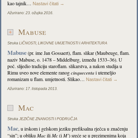
kao tajnik…
Nastavi čitati
→
Ažurirano:
23. ožujka 2016.
Mabuse
Struka
LIČNOSTI
,
LIKOVNE UMJETNOSTI I ARHITEKTURA
Mabuse
(pr. ime Jan Gossaert), flam. slikar (Maubeuge, flam.
naziv Mabuse, o. 1478 – Middelburg, između 1533–36). U
poč. slijedio tradiciju staroflam. slikarstva, a nakon studija u
Rimu uveo nove elemente ranog
cinquecenta
i utemeljio
romanizam u flam. umjetnosti. Slikao…
Nastavi čitati
→
Ažurirano:
17. listopada 2013.
Mac
Struka
JEZIČNE ZNANOSTI I PODRUČJA
Mac
, u irskom i gelskom jeziku prefiksalna rječca u značenju
“sin”; u obliku
Mac
ili
Mc
(i
M’
) sreće se u prezimenima koja