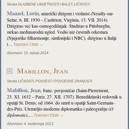
Struka
GLAZBENE UMJETNOSTI I BALET
,
LIČNOSTI
Maazel, Lorin
, američki dirigent i violinist (Neuilly-sur-
Seine, 6. III. 1930 – Castleton, Virginia, 13. VII. 2014).
Dirigirao već kao osmogodišnjak. Studirao u Pittsburghu,
stekao međunarodni ugled. Vodio niz čuvenih orkestara
(Njujorške filharmonije, simfonijski i NBC), dirigirao u Italiji
i…
Nastavi čitati
→
Ažurirano:
15. srpnja 2014.
Mabillon, Jean
Struka
LIČNOSTI
,
POVIJEST I POVIJESNE ZNANOSTI
Mabillon, Jean
, franc. povjesničar (Saint-Pierremont,
23. XI. 1632 – Pariz, 27. XII. 1707). Benediktinski redovnik u
opatiji St. Denis; od 1664. do smrti u opatiji Saint-Germain-
des-Prés. Utemeljio modernu diplomatiku i paleografiju (
O
diplomatici
,…
Nastavi čitati
→
Ažurirano:
4. studenoga 2013.