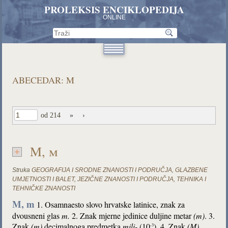
PROLEKSIS ENCIKLOPEDIJA
ONLINE
ABECEDAR: M
od 214
»
›
M, m
Struka
GEOGRAFIJA I SRODNE ZNANOSTI I PODRUČJA
,
GLAZBENE
UMJETNOSTI I BALET
,
JEZIČNE ZNANOSTI I PODRUČJA
,
TEHNIKA I
TEHNIČKE ZNANOSTI
M, m
1. Osamnaesto slovo hrvatske latinice, znak za
dvousneni glas
m.
2. Znak mjerne jedinice duljine metar
(m)
. 3.
Znak
(m)
decimalnoga predmetka
mili-
(10
). 4. Znak
(M)
-3