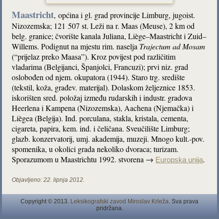
Maastricht
,
općina i gl. grad provincije Limburg, jugoist.
Nizozemska; 121 507 st. Leži na r. Maas (Meuse), 2 km od
belg. granice; čvorište kanala Juliana, Liège–Maastricht i Zuid–
Willems. Podignut na mjestu rim. naselja
Trajectum ad Mosam
(“prijelaz preko Maasa”). Kroz povijest pod različitim
vladarima (Belgijanci, Španjolci, Francuzi); prvi niz. grad
oslobođen od njem. okupatora (1944). Staro trg. središte
(tekstil, koža, građev. materijal). Dolaskom željeznice 1853.
iskorišten sred. položaj između rudarskih i industr. gradova
Heerlena i Kampena (Nizozemska), Aachena (Njemačka) i
Liègea (Belgija). Ind. porculana, stakla, kristala, cementa,
cigareta, papira, kem. ind. i čeličana. Sveučilište Limburg;
glazb. konzervatorij, umj. akademija, muzeji. Mnogo kult.-pov.
spomenika, u okolici grada nekoliko dvoraca; turizam.
Sporazumom u Maastrichtu 1992. stvorena →
.
Europska unija
Objavljeno:
22. lipnja 2012.
Copyright © 2013.
Leksikografski zavod Miroslav Krleža
. Sva prava
pridržana.