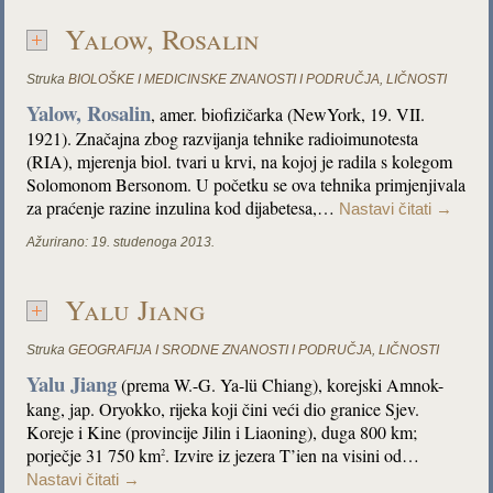
Yalow, Rosalin
Struka
BIOLOŠKE I MEDICINSKE ZNANOSTI I PODRUČJA
,
LIČNOSTI
Yalow, Rosalin
, amer. biofizičarka (NewYork, 19. VII.
1921). Značajna zbog razvijanja tehnike radioimunotesta
(RIA), mjerenja biol. tvari u krvi, na kojoj je radila s kolegom
Solomonom Bersonom. U početku se ova tehnika primjenjivala
za praćenje razine inzulina kod dijabetesa,…
Nastavi čitati
→
Ažurirano:
19. studenoga 2013.
Yalu Jiang
Struka
GEOGRAFIJA I SRODNE ZNANOSTI I PODRUČJA
,
LIČNOSTI
Yalu Jiang
(prema W.-G. Ya-lü Chiang), korejski Amnok-
kang, jap. Oryokko, rijeka koji čini veći dio granice Sjev.
Koreje i Kine (provincije Jilin i Liaoning), duga 800 km;
porječje 31 750 km
. Izvire iz jezera T’ien na visini od…
2
Nastavi čitati
→