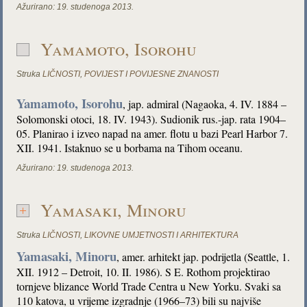
Ažurirano:
19. studenoga 2013.
Yamamoto, Isorohu
Struka
LIČNOSTI
,
POVIJEST I POVIJESNE ZNANOSTI
Yamamoto, Isorohu
, jap. admiral (Nagaoka, 4. IV. 1884 –
Solomonski otoci, 18. IV. 1943). Sudionik rus.-jap. rata 1904–
05. Planirao i izveo napad na amer. flotu u bazi Pearl Harbor 7.
XII. 1941. Istaknuo se u borbama na Tihom oceanu.
Ažurirano:
19. studenoga 2013.
Yamasaki, Minoru
Struka
LIČNOSTI
,
LIKOVNE UMJETNOSTI I ARHITEKTURA
Yamasaki, Minoru
, amer. arhitekt jap. podrijetla (Seattle, 1.
XII. 1912 – Detroit, 10. II. 1986). S E. Rothom projektirao
tornjeve blizance World Trade Centra u New Yorku. Svaki sa
110 katova, u vrijeme izgradnje (1966–73) bili su najviše