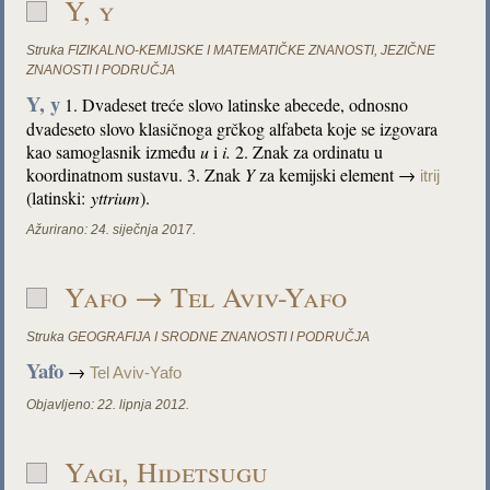
Y, y
Struka
FIZIKALNO-KEMIJSKE I MATEMATIČKE ZNANOSTI
,
JEZIČNE
ZNANOSTI I PODRUČJA
Y, y
1. Dvadeset treće slovo latinske abecede, odnosno
dvadeseto slovo klasičnoga grčkog alfabeta koje se izgovara
kao samoglasnik između
u
i
i.
2. Znak za ordinatu u
koordinatnom sustavu.
3. Znak
Y
za kemijski element →
itrij
(latinski:
yttrium
).
Ažurirano:
24. siječnja 2017.
Yafo → Tel Aviv-Yafo
Struka
GEOGRAFIJA I SRODNE ZNANOSTI I PODRUČJA
Yafo
→
Tel Aviv-Yafo
Objavljeno:
22. lipnja 2012.
Yagi, Hidetsugu