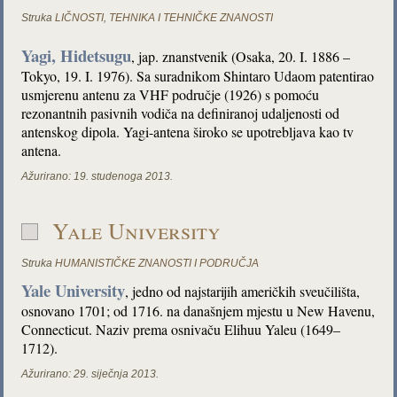
Struka
LIČNOSTI
,
TEHNIKA I TEHNIČKE ZNANOSTI
Yagi, Hidetsugu
, jap. znanstvenik (Osaka, 20. I. 1886 –
Tokyo, 19. I. 1976). Sa suradnikom Shintaro Udaom patentirao
usmjerenu antenu za VHF područje (1926) s pomoću
rezonantnih pasivnih vodiča na definiranoj udaljenosti od
antenskog dipola. Yagi-antena široko se upotrebljava kao tv
antena.
Ažurirano:
19. studenoga 2013.
Yale University
Struka
HUMANISTIČKE ZNANOSTI I PODRUČJA
Yale University
, jedno od najstarijih američkih sveučilišta,
osnovano 1701; od 1716. na današnjem mjestu u New Havenu,
Connecticut. Naziv prema osnivaču Elihuu Yaleu (1649–
1712).
Ažurirano:
29. siječnja 2013.