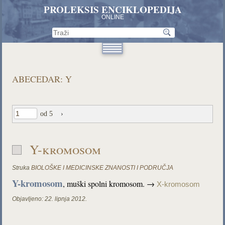
PROLEKSIS ENCIKLOPEDIJA
ONLINE
ABECEDAR: Y
od 5
›
Y-kromosom
Struka
BIOLOŠKE I MEDICINSKE ZNANOSTI I PODRUČJA
Y-kromosom
, muški spolni kromosom. →
X-kromosom
Objavljeno:
22. lipnja 2012.