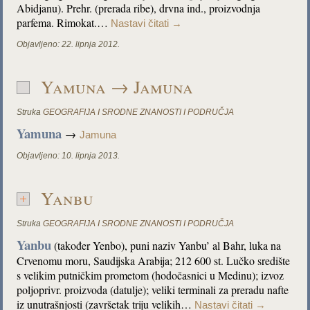
Abidjanu). Prehr. (prerada ribe), drvna ind., proizvodnja
parfema. Rimokat.…
Nastavi čitati
→
Objavljeno:
22. lipnja 2012.
Yamuna → Jamuna
Struka
GEOGRAFIJA I SRODNE ZNANOSTI I PODRUČJA
Yamuna
→
Jamuna
Objavljeno:
10. lipnja 2013.
Yanbu
Struka
GEOGRAFIJA I SRODNE ZNANOSTI I PODRUČJA
Yanbu
(također Yenbo), puni naziv Yanbu’ al Bahr, luka na
Crvenomu moru, Saudijska Arabija; 212 600 st. Lučko središte
s velikim putničkim prometom (hodočasnici u Medinu); izvoz
poljoprivr. proizvoda (datulje); veliki terminali za preradu nafte
iz unutrašnjosti (završetak triju velikih…
Nastavi čitati
→