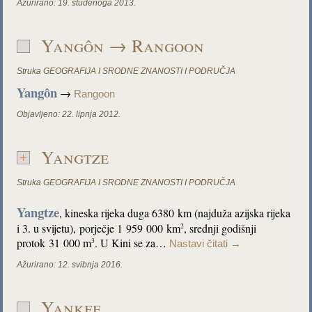
Ažurirano:
19. studenoga 2013.
Yangôn → Rangoon
Struka
GEOGRAFIJA I SRODNE ZNANOSTI I PODRUČJA
Yangôn
→
Rangoon
Objavljeno:
22. lipnja 2012.
Yangtze
Struka
GEOGRAFIJA I SRODNE ZNANOSTI I PODRUČJA
Yangtze
, kineska rijeka duga 6380 km (najduža azijska rijeka
i 3. u svijetu), porječje 1 959 000 km
, srednji godišnji
2
protok 31 000 m
.
U Kini se za…
3
Nastavi čitati
→
Ažurirano:
12. svibnja 2016.
Yankee