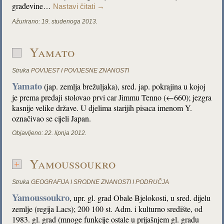
građevine…
Nastavi čitati
→
Ažurirano:
19. studenoga 2013.
Yamato
Struka
POVIJEST I POVIJESNE ZNANOSTI
Yamato
(jap. zemlja brežuljaka), sred. jap. pokrajina u kojoj
je prema predaji stolovao prvi car Jimmu Tenno (←660); jezgra
kasnije velike države. U djelima starijih pisaca imenom Y.
označivao se cijeli Japan.
Objavljeno:
22. lipnja 2012.
Yamoussoukro
Struka
GEOGRAFIJA I SRODNE ZNANOSTI I PODRUČJA
Yamoussoukro
, upr. gl. grad Obale Bjelokosti, u sred. dijelu
zemlje (regija Lacs); 200 100 st. Adm. i kulturno središte, od
1983. gl. grad (mnoge funkcije ostale u prijašnjem gl. gradu