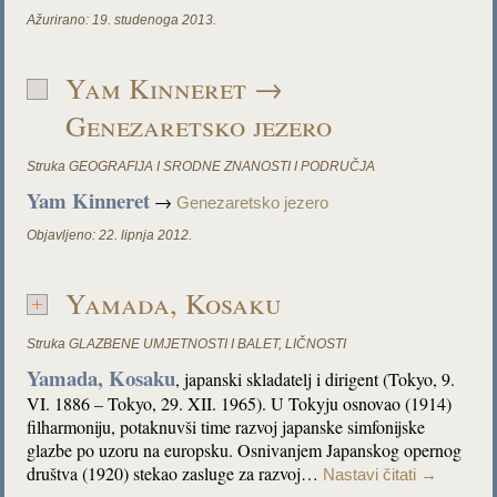
Ažurirano:
19. studenoga 2013.
Yam Kinneret →
Genezaretsko jezero
Struka
GEOGRAFIJA I SRODNE ZNANOSTI I PODRUČJA
Yam Kinneret
→
Genezaretsko jezero
Objavljeno:
22. lipnja 2012.
Yamada, Kosaku
Struka
GLAZBENE UMJETNOSTI I BALET
,
LIČNOSTI
Yamada, Kosaku
, japanski skladatelj i dirigent (Tokyo, 9.
VI. 1886 – Tokyo, 29. XII. 1965). U Tokyju osnovao (1914)
filharmoniju, potaknuvši time razvoj japanske simfonijske
glazbe po uzoru na europsku. Osnivanjem Japanskog opernog
društva (1920) stekao zasluge za razvoj…
Nastavi čitati
→