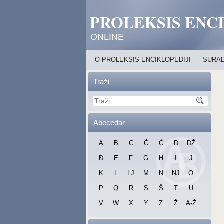
PROLEKSIS ENC
ONLINE
O PROLEKSIS ENCIKLOPEDIJI
SURAD
Traži
Abecedar
A
B
C
Č
Ć
D
DŽ
Đ
E
F
G
H
I
J
K
L
LJ
M
N
NJ
O
P
Q
R
S
Š
T
U
V
W
X
Y
Z
Ž
A-Ž