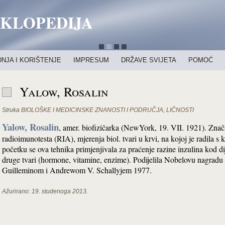
IKLOPEDIJA
NJA I KORIŠTENJE
IMPRESUM
DRŽAVE SVIJETA
POMOĆ
Yalow, Rosalin
Struka
BIOLOŠKE I MEDICINSKE ZNANOSTI I PODRUČJA
,
LIČNOSTI
Yalow, Rosalin
, amer. biofizičarka (NewYork, 19. VII. 1921). Znač
radioimunotesta (RIA), mjerenja biol. tvari u krvi, na kojoj je radi
početku se ova tehnika primjenjivala za praćenje razine inzulina kod di
druge tvari (hormone, vitamine, enzime). Podijelila Nobelovu nagradu 
Guilleminom i Andrewom V. Schallyjem 1977.
Ažurirano:
19. studenoga 2013.