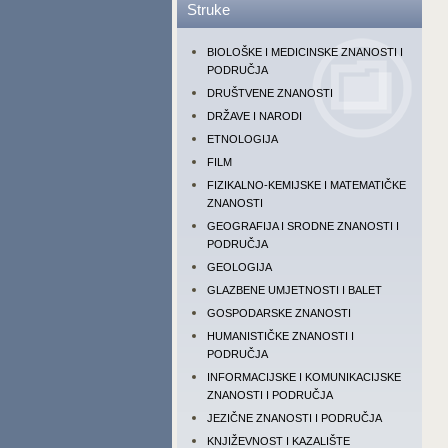
Struke
BIOLOŠKE I MEDICINSKE ZNANOSTI I
PODRUČJA
DRUŠTVENE ZNANOSTI
DRŽAVE I NARODI
ETNOLOGIJA
FILM
FIZIKALNO-KEMIJSKE I MATEMATIČKE
ZNANOSTI
GEOGRAFIJA I SRODNE ZNANOSTI I
PODRUČJA
GEOLOGIJA
GLAZBENE UMJETNOSTI I BALET
GOSPODARSKE ZNANOSTI
HUMANISTIČKE ZNANOSTI I
PODRUČJA
INFORMACIJSKE I KOMUNIKACIJSKE
ZNANOSTI I PODRUČJA
JEZIČNE ZNANOSTI I PODRUČJA
KNJIŽEVNOST I KAZALIŠTE