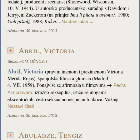
redatelj, producent i scenarist (Shorewood, Wisconsin,
10. V. 1944). U autorsko-producentskoj suradnji s Davidom i
Jerryjem Zuckerom (na primjer
Ima li pilota u avionu?,
1980;
Goli pištolj,
1988;
Kakvi…
Nastavi čitati
→
Ažurirano:
30. kolovoza 2013.
Abril, Victoria
Struka
FILM
,
LIČNOSTI
Abril, Victoria
(pravim imenom i prezimenom Victoria
Mérida Rojas), španjolska filmska glumica (Madrid,
4. VII. 1959). Ponajviše se afirmirala u filmovima →
Pedra
; izrazito seksepilna, ističe se ulogama
Almodóvara
ekscentričnih, često seksualno nesputanih likova. Važniji…
Nastavi čitati
→
Ažurirano:
30. kolovoza 2013.
Abuladze, Tengiz