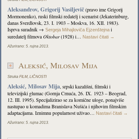
Aleksandrov, Grigorij Vasiljevič
(pravo ime Grigorij
Mormonenko), ruski filmski redatelj i scenarist (Jekaterinburg,
danas Sverdlovsk, 23. I. 1903 – Moskva, 16. XII. 1983).
Isprva suradnik →
i
Sergeja Mihajloviča Ejzenštejna
suredatelj filmova
Oktobar
(1928) i…
Nastavi čitati
→
Ažurirano:
5. rujna 2013.
Aleksić, Milosav Mija
Struka
FILM
,
LIČNOSTI
Aleksić, Milosav Mija
, srpski kazališni, filmski i
televizijski glumac (Gornja Crnuća, 26. IX. 1923 – Beograd,
12. III. 1995). Specijalizirao se za komične uloge, ponajviše
nastupao u komadima Branislava Nušića i njihovim filmskim
adaptacijama. Iznimnu popularnost uživao…
Nastavi čitati
→
Ažurirano:
5. rujna 2013.