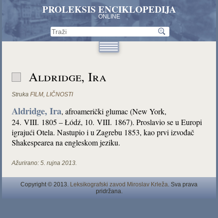
PROLEKSIS ENCIKLOPEDIJA
ONLINE
Aldridge, Ira
Struka
FILM
,
LIČNOSTI
Aldridge, Ira
, afroamerički glumac (New York,
24. VIII. 1805 – Łódź, 10. VIII. 1867). Proslavio se u Europi
igrajući Otela. Nastupio i u Zagrebu 1853, kao prvi izvođač
Shakespearea na engleskom jeziku.
Ažurirano:
5. rujna 2013.
Copyright © 2013.
Leksikografski zavod Miroslav Krleža
. Sva prava
pridržana.