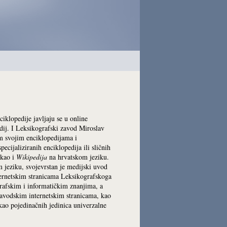
ciklopedije javljaju se u online
edij. I Leksikografski zavod Miroslav
im svojim enciklopedijama i
ecijaliziranih enciklopedija ili sličnih
 kao i
Wikipedija
na hrvatskom jeziku.
 jeziku, svojevrstan je medijski uvod
nternetskim stranicama Leksikografskoga
grafskim i informatičkim znanjima, a
zavodskim internetskim stranicama, kao
 kao pojedinačnih jedinica univerzalne