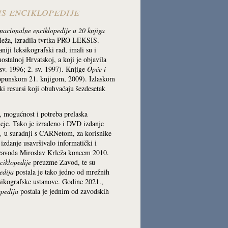
s enciklopedije
nacionalne enciklopedije u 20 knjiga
leža, izradila tvrtka PRO LEKSIS.
iji leksikografski rad, imali su i
stalnoj Hrvatskoj, a koji je objavila
sv. 1996; 2. sv. 1997). Knjige
Opće i
dopunskom 21. knjigom, 2009). Izlaskom
ki resursi koji obuhvaćaju šezdesetak
 mogućnost i potreba prelaska
deje. Tako je izrađeno i DVD izdanje
,
u suradnji s CARNetom, za korisnike
izdanje usavršivalo informatički i
zavoda Miroslav Krleža koncem 2010.
ciklopedije
preuzme Zavod, te su
edija
postala je tako jedno od mrežnih
sikografske ustanove. Godine 2021.,
opedija
postala je jednim od zavodskih