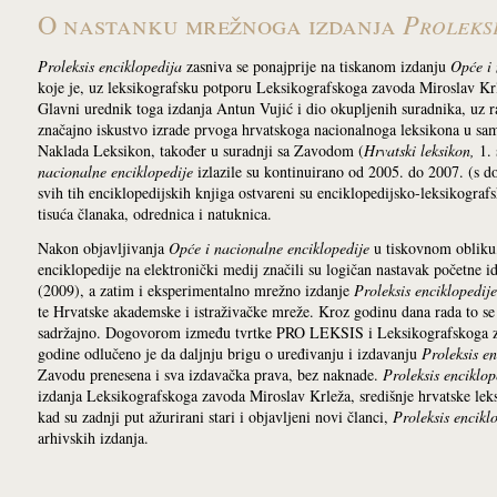
Proleksi
O nastanku mrežnoga izdanja
Proleksis enciklopedija
zasniva se ponajprije na tiskanom izdanju
Opće i 
koje je, uz leksikografsku potporu Leksikografskoga zavoda Miroslav Kr
Glavni urednik toga izdanja Antun Vujić i dio okupljenih suradnika, uz ran
značajno iskustvo izrade prvoga hrvatskoga nacionalnoga leksikona u samo
Naklada Leksikon, također u suradnji sa Zavodom (
Hrvatski leksikon,
1. 
nacionalne enciklopedije
izlazile su kontinuirano od 2005. do 2007. (s 
svih tih enciklopedijskih knjiga ostvareni su enciklopedijsko-leksikografs
tisuća članaka, odrednica i natuknica.
Nakon objavljivanja
Opće i nacionalne enciklopedije
u tiskovnom obliku,
enciklopedije na elektronički medij značili su logičan nastavak početne i
(2009), a zatim i eksperimentalno mrežno izdanje
Proleksis enciklopedije
te Hrvatske akademske i istraživačke mreže. Kroz godinu dana rada to se 
sadržajno. Dogovorom između tvrtke PRO LEKSIS i Leksikografskoga 
godine odlučeno je da daljnju brigu o uređivanju i izdavanju
Proleksis en
Zavodu prenesena i sva izdavačka prava, bez naknade.
Proleksis enciklop
izdanja Leksikografskoga zavoda Miroslav Krleža, središnje hrvatske lek
kad su zadnji put ažurirani stari i objavljeni novi članci,
Proleksis encikl
arhivskih izdanja.