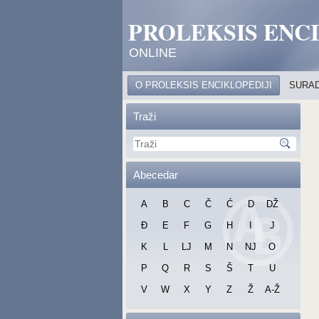
PROLEKSIS ENC
ONLINE
O PROLEKSIS ENCIKLOPEDIJI
SURAD
Traži
Abecedar
A
B
C
Č
Ć
D
DŽ
Đ
E
F
G
H
I
J
K
L
LJ
M
N
NJ
O
P
Q
R
S
Š
T
U
V
W
X
Y
Z
Ž
A-Ž