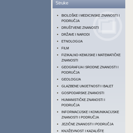
Struke
BIOLOŠKE I MEDICINSKE ZNANOSTI I
PODRUČJA
DRUŠTVENE ZNANOSTI
DRŽAVE I NARODI
ETNOLOGIJA
FILM
FIZIKALNO-KEMIJSKE I MATEMATIČKE
ZNANOSTI
GEOGRAFIJA I SRODNE ZNANOSTI I
PODRUČJA
GEOLOGIJA
GLAZBENE UMJETNOSTI I BALET
GOSPODARSKE ZNANOSTI
HUMANISTIČKE ZNANOSTI I
PODRUČJA
INFORMACIJSKE I KOMUNIKACIJSKE
ZNANOSTI I PODRUČJA
JEZIČNE ZNANOSTI I PODRUČJA
KNJIŽEVNOST I KAZALIŠTE