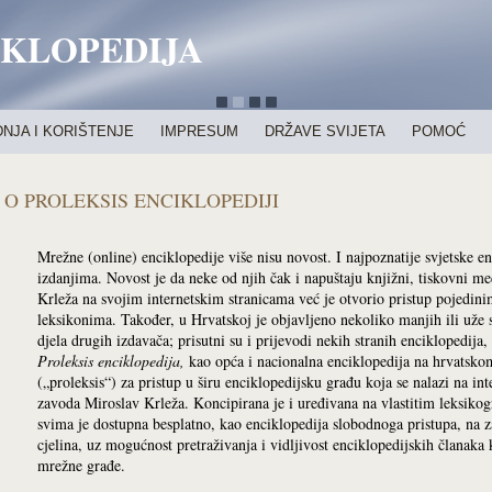
IKLOPEDIJA
NJA I KORIŠTENJE
IMPRESUM
DRŽAVE SVIJETA
POMOĆ
O PROLEKSIS ENCIKLOPEDIJI
Mrežne (online) enciklopedije više nisu novost. I najpoznatije svjetske en
izdanjima. Novost je da neke od njih čak i napuštaju knjižni, tiskovni m
Krleža na svojim internetskim stranicama već je otvorio pristup pojedin
leksikonima. Također, u Hrvatskoj je objavljeno nekoliko manjih ili uže sp
djela drugih izdavača; prisutni su i prijevodi nekih stranih enciklopedija,
Proleksis enciklopedija,
kao opća i nacionalna enciklopedija na hrvatskom
(„proleksis“) za pristup u širu enciklopedijsku građu koja se nalazi na i
zavoda Miroslav Krleža. Koncipirana je i uređivana na vlastitim leksiko
svima je dostupna besplatno, kao enciklopedija slobodnoga pristupa, na 
cjelina, uz mogućnost pretraživanja i vidljivost enciklopedijskih članaka
mrežne građe.