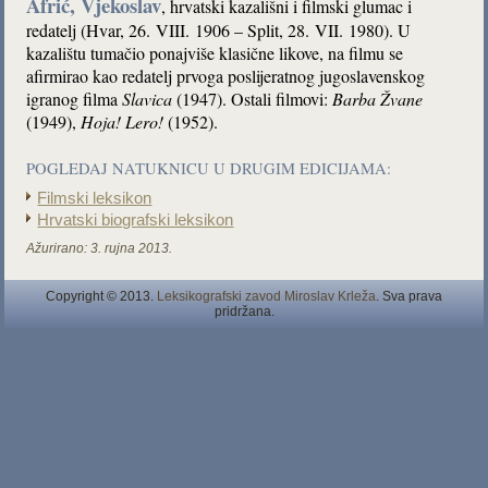
Afrić, Vjekoslav
, hrvatski kazališni i filmski glumac i
redatelj (Hvar, 26. VIII. 1906 – Split, 28. VII. 1980). U
kazalištu tumačio ponajviše klasične likove, na filmu se
afirmirao kao redatelj prvoga poslijeratnog jugoslavenskog
igranog filma
Slavica
(1947). Ostali filmovi:
Barba Žvane
(1949),
Hoja! Lero!
(1952).
POGLEDAJ NATUKNICU U DRUGIM EDICIJAMA:
Filmski leksikon
Hrvatski biografski leksikon
Ažurirano:
3. rujna 2013.
Copyright © 2013.
Leksikografski zavod Miroslav Krleža
. Sva prava
pridržana.