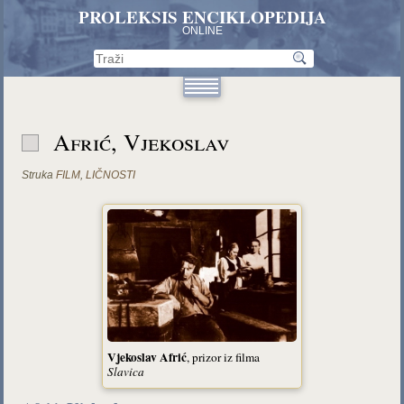
PROLEKSIS ENCIKLOPEDIJA
ONLINE
Afrić, Vjekoslav
Struka
FILM
,
LIČNOSTI
Vjekoslav Afrić
, prizor iz filma
Slavica