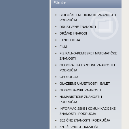
Struke
BIOLOŠKE I MEDICINSKE ZNANOSTI I
PODRUČJA
DRUŠTVENE ZNANOSTI
DRŽAVE I NARODI
ETNOLOGIJA
FILM
FIZIKALNO-KEMIJSKE I MATEMATIČKE
ZNANOSTI
GEOGRAFIJA I SRODNE ZNANOSTI I
PODRUČJA
GEOLOGIJA
GLAZBENE UMJETNOSTI I BALET
GOSPODARSKE ZNANOSTI
HUMANISTIČKE ZNANOSTI I
PODRUČJA
INFORMACIJSKE I KOMUNIKACIJSKE
ZNANOSTI I PODRUČJA
JEZIČNE ZNANOSTI I PODRUČJA
KNJIŽEVNOST I KAZALIŠTE