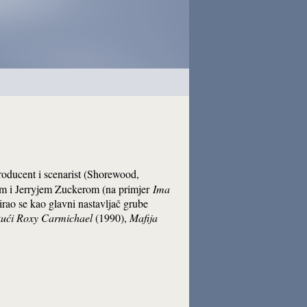
, producent i scenarist (Shorewood,
om i Jerryjem Zuckerom (na primjer
Ima
rao se kao glavni nastavljač grube
kući Roxy Carmichael
(1990),
Mafija