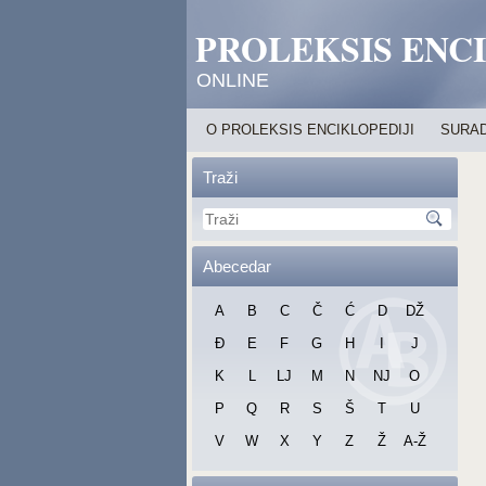
PROLEKSIS ENC
ONLINE
O PROLEKSIS ENCIKLOPEDIJI
SURAD
Traži
Abecedar
A
B
C
Č
Ć
D
DŽ
Đ
E
F
G
H
I
J
K
L
LJ
M
N
NJ
O
P
Q
R
S
Š
T
U
V
W
X
Y
Z
Ž
A-Ž