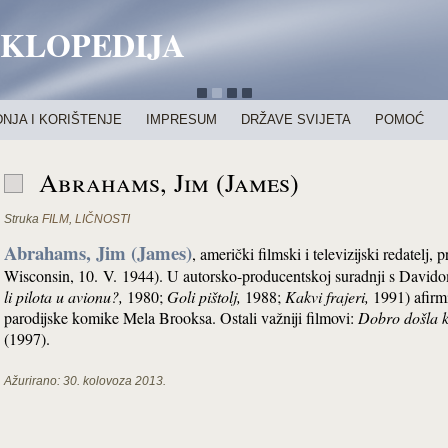
IKLOPEDIJA
NJA I KORIŠTENJE
IMPRESUM
DRŽAVE SVIJETA
POMOĆ
Abrahams, Jim (James)
Struka
FILM
,
LIČNOSTI
Abrahams, Jim (James)
, američki filmski i televizijski redatelj
Wisconsin, 10. V. 1944). U autorsko-producentskoj suradnji s David
li pilota u avionu?,
1980;
Goli pištolj,
1988;
Kakvi frajeri,
1991) afirmi
parodijske komike Mela Brooksa. Ostali važniji filmovi:
Dobro došla 
(1997).
Ažurirano:
30. kolovoza 2013.