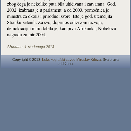
zbog čega je nekoliko puta bila uhićivana i zatvarana. God.
2002. izabrana je u parlament, a od 2003. pomoćnica je
ministra za okoliš i prirodne izvore. Iste je god. utemeljila
Stranku zelenih. Za svoj doprinos održivom razvoju,
demokraciji i miru dobila je, kao prva Afrikanka, Nobelovu
nagradu za mir 2004.
Ažurirano:
4. studenoga 2013.
Copyright © 2013.
Leksikografski zavod Miroslav Krleža
. Sva prava
pridržana.