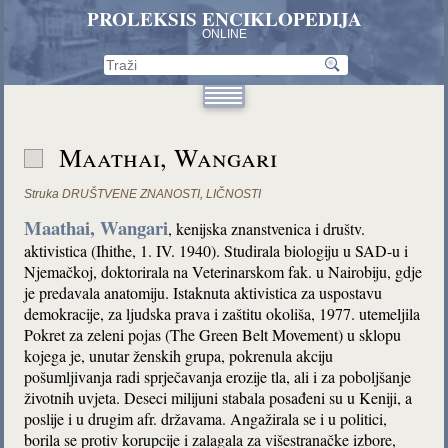
PROLEKSIS ENCIKLOPEDIJA
ONLINE
Maathai, Wangari
Struka
DRUŠTVENE ZNANOSTI
,
LIČNOSTI
Maathai, Wangari
, kenijska znanstvenica i društv.
aktivistica (Ihithe, 1. IV. 1940). Studirala biologiju u SAD-u i
Njemačkoj, doktorirala na Veterinarskom fak. u Nairobiju, gdje
je predavala anatomiju. Istaknuta aktivistica za uspostavu
demokracije, za ljudska prava i zaštitu okoliša, 1977. utemeljila
Pokret za zeleni pojas (The Green Belt Movement) u sklopu
kojega je, unutar ženskih grupa, pokrenula akciju
pošumljivanja radi sprječavanja erozije tla, ali i za poboljšanje
životnih uvjeta. Deseci milijuni stabala posađeni su u Keniji, a
poslije i u drugim afr. državama. Angažirala se i u politici,
borila se protiv korupcije i zalagala za višestranačke izbore,