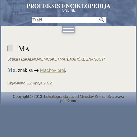
PROLEKSIS ENCIKLOPEDIJA
ONLINE
Ma
Struka
FIZIKALNO-KEMIJSKE I MATEMATIČKE ZNANOSTI
Ma
, znak za →
.
Machov broj
Objavljeno:
22. lipnja 2012.
Copyright © 2013.
Leksikografski zavod Miroslav Krleža
. Sva prava
pridržana.