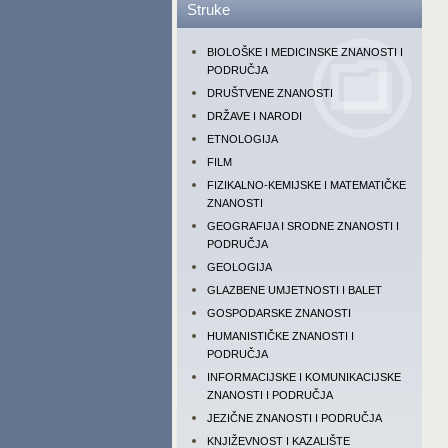
Struke
BIOLOŠKE I MEDICINSKE ZNANOSTI I
PODRUČJA
DRUŠTVENE ZNANOSTI
DRŽAVE I NARODI
ETNOLOGIJA
FILM
FIZIKALNO-KEMIJSKE I MATEMATIČKE
ZNANOSTI
GEOGRAFIJA I SRODNE ZNANOSTI I
PODRUČJA
GEOLOGIJA
GLAZBENE UMJETNOSTI I BALET
GOSPODARSKE ZNANOSTI
HUMANISTIČKE ZNANOSTI I
PODRUČJA
INFORMACIJSKE I KOMUNIKACIJSKE
ZNANOSTI I PODRUČJA
JEZIČNE ZNANOSTI I PODRUČJA
KNJIŽEVNOST I KAZALIŠTE