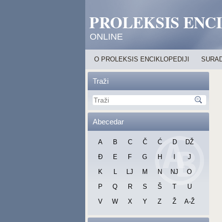
PROLEKSIS ENC
ONLINE
O PROLEKSIS ENCIKLOPEDIJI
SURAD
Traži
Abecedar
A
B
C
Č
Ć
D
DŽ
Đ
E
F
G
H
I
J
K
L
LJ
M
N
NJ
O
P
Q
R
S
Š
T
U
V
W
X
Y
Z
Ž
A-Ž