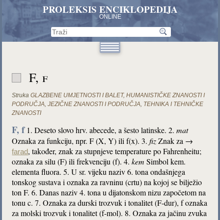
PROLEKSIS ENCIKLOPEDIJA
ONLINE
F, f
Struka
GLAZBENE UMJETNOSTI I BALET
,
HUMANISTIČKE ZNANOSTI I
PODRUČJA
,
JEZIČNE ZNANOSTI I PODRUČJA
,
TEHNIKA I TEHNIČKE
ZNANOSTI
F, f
1. Deseto slovo hrv. abecede, a šesto latinske. 2.
mat
Oznaka za funkciju, npr. F (X, Y) ili f(x). 3.
fiz
Znak za →
, također, znak za stupnjeve temperature po Fahrenheitu;
farad
oznaka za silu (F) ili frekvenciju (f). 4.
kem
Simbol kem.
elementa fluora. 5. U sr. vijeku naziv 6. tona ondašnjega
tonskog sustava i oznaka za ravninu (crtu) na kojoj se bilježio
ton F. 6. Danas naziv 4. tona u dijatonskom nizu započetom na
tonu c. 7. Oznaka za durski trozvuk i tonalitet (F-dur), f oznaka
za molski trozvuk i tonalitet (f-mol). 8. Oznaka za jačinu zvuka