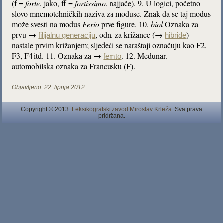
(f =
forte
, jako, ff =
fortissimo
, najjače). 9. U logici, početno
slovo mnemotehničkih naziva za moduse. Znak da se taj modus
može svesti na modus
Ferio
prve figure. 10.
biol
Oznaka za
prvu →
, odn. za križance (→
)
filijalnu generaciju
hibride
nastale prvim križanjem; sljedeći se naraštaji označuju kao F2,
F3, F4
itd. 11. Oznaka za →
. 12. Međunar.
femto
automobilska oznaka za Francusku (F).
Objavljeno:
22. lipnja 2012.
Copyright © 2013.
Leksikografski zavod Miroslav Krleža
. Sva prava
pridržana.