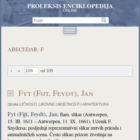
PROLEKSIS ENCIKLOPEDIJA
ONLINE
ABECEDAR: F
‹
«
od 109
Fyt (Fijt, Feydt), Jan
Struka
LIČNOSTI
,
LIKOVNE UMJETNOSTI I ARHITEKTURA
Fyt (Fijt, Feydt), Jan
, flam. slikar (Antwerpen,
15. III. 1611 – Antwerpen, 11. IX. 1661). Učenik F.
Snydersa; posljednji reprezentativni slikar mrtvih priroda i
animalističkih scena. Često slikao prizore životinja na