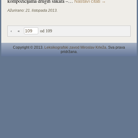
kompozicijama drugih slikara –…
Nastavi čitati
→
Ažurirano:
21. listopada 2013.
‹
«
od 109
Copyright © 2013.
Leksikografski zavod Miroslav Krleža
. Sva prava
pridržana.