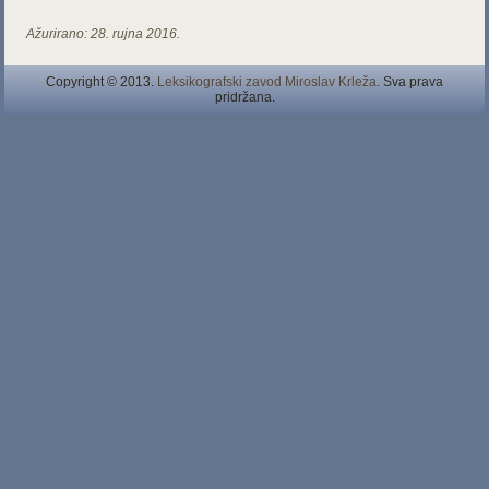
Ažurirano:
28. rujna 2016.
Copyright © 2013.
Leksikografski zavod Miroslav Krleža
. Sva prava
pridržana.