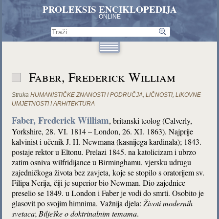
PROLEKSIS ENCIKLOPEDIJA
ONLINE
Faber, Frederick William
Struka
HUMANISTIČKE ZNANOSTI I PODRUČJA
,
LIČNOSTI
,
LIKOVNE
UMJETNOSTI I ARHITEKTURA
Faber, Frederick William
, britanski teolog (Calverly,
Yorkshire, 28. VI. 1814 – London, 26. XI. 1863). Najprije
kalvinist i učenik J. H. Newmana (kasnijega kardinala); 1843.
postaje rektor u Eltonu. Prelazi 1845. na katolicizam i ubrzo
zatim osniva wilfridijance u Birminghamu, vjersku udrugu
zajedničkoga života bez zavjeta, koje se stopilo s oratorijem sv.
Filipa Nerija, čiji je superior bio Newman. Dio zajednice
preselio se 1849. u London i Faber je vodi do smrti. Osobito je
glasovit po svojim himnima. Važnija djela:
Životi modernih
svetaca
;
Bilješke o doktrinalnim temama
.