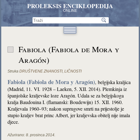
PROLEKSIS ENCIKLOPEDIJA
ONLINE
Fabiola (Fabiola de Mora y
Aragón)
Struka
DRUŠTVENE ZNANOSTI
,
LIČNOSTI
Fabiola (Fabiola de Mora y Aragón)
, belgijska kraljica
(Madrid, 11. VI. 1928 – Laeken, 5. XII. 2014). Plemkinja iz
španjolske kraljevske loze Aragón. Udala se za belgijskoga
kralja Baudouina I. (flamanski: Boudewijn) 15. XII. 1960.
Kraljevala 1960–93; nakon suprugove smrti na prijestolje je
stupio kraljev brat princ Albert, jer kraljevska obitelj nije imala
djece.
Ažurirano:
8. prosinca 2014.