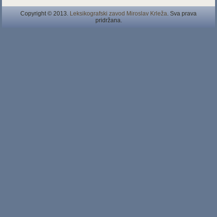
Copyright © 2013.
Leksikografski zavod Miroslav Krleža
. Sva prava
pridržana.