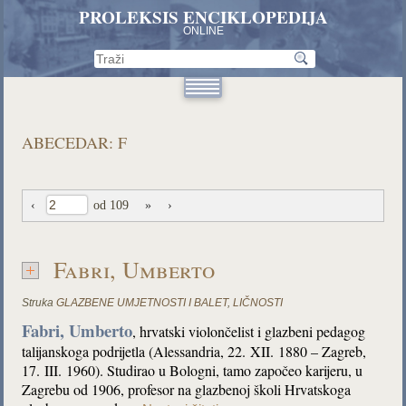
PROLEKSIS ENCIKLOPEDIJA
ONLINE
ABECEDAR: F
‹
od 109
»
›
Fabri, Umberto
Struka
GLAZBENE UMJETNOSTI I BALET
,
LIČNOSTI
Fabri, Umberto
, hrvatski violončelist i glazbeni pedagog
talijanskoga podrijetla (Alessandria, 22. XII. 1880 – Zagreb,
17. III. 1960). Studirao u Bologni, tamo započeo karijeru, u
Zagrebu od 1906, profesor na glazbenoj školi Hrvatskoga