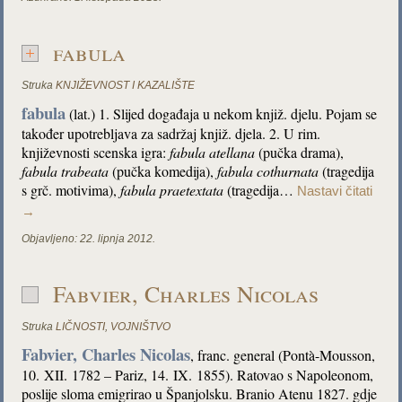
fabula
Struka
KNJIŽEVNOST I KAZALIŠTE
fabula
(lat.) 1. Slijed događaja u nekom knjiž. djelu. Pojam se
također upotrebljava za sadržaj knjiž. djela. 2. U rim.
književnosti scenska igra:
fabula atellana
(pučka drama),
fabula trabeata
(pučka komedija),
fabula cothurnata
(tragedija
s grč. motivima),
fabula praetextata
(tragedija…
Nastavi čitati
→
Objavljeno:
22. lipnja 2012.
Fabvier, Charles Nicolas
Struka
LIČNOSTI
,
VOJNIŠTVO
Fabvier, Charles Nicolas
, franc. general (Pontà-Mousson,
10. XII. 1782 – Pariz, 14. IX. 1855). Ratovao s Napoleonom,
poslije sloma emigrirao u Španjolsku. Branio Atenu 1827. gdje