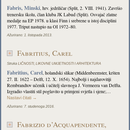
Fabris, Minski
, hrv. jedriličar (Split, 2. VIII. 1941). Završio
trenersku školu, član kluba JK Labud
(Split). Osvajač zlatne
medalje na EP 1978. u klasi Finn i srebrene u istoj disciplini
1977. Triput nastupio na OI 1972–80.
Ažurirano:
1. listopada 2013.
Fabritius, Carel
Struka
LIČNOSTI
,
LIKOVNE UMJETNOSTI I ARHITEKTURA
Fabritius, Carel
, holandski slikar (Middenbeemster, kršten
27. II. 1622 – Delft, 12. X. 1654). Najbolji i najdarovitiji
Rembrandtov učenik i učitelj slavnoga J. Vermeera van Delfta.
Izgradio vlastiti stil poglavito u primjeni svjetla i sjene;…
Nastavi čitati
→
Ažurirano:
7. studenoga 2016.
Fabrizio d’Acquapendente,