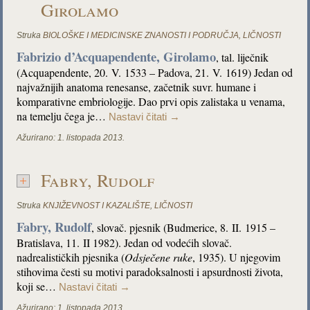
Girolamo
Struka
BIOLOŠKE I MEDICINSKE ZNANOSTI I PODRUČJA
,
LIČNOSTI
Fabrizio d’Acquapendente, Girolamo
, tal. liječnik
(Acquapendente, 20. V. 1533 – Padova, 21. V. 1619) Jedan od
najvažnijih anatoma renesanse, začetnik suvr. humane i
komparativne embriologije. Dao prvi opis zalistaka u venama,
na temelju čega je…
Nastavi čitati
→
Ažurirano:
1. listopada 2013.
Fabry, Rudolf
Struka
KNJIŽEVNOST I KAZALIŠTE
,
LIČNOSTI
Fabry, Rudolf
, slovač. pjesnik (Budmerice, 8. II. 1915 –
Bratislava, 11. II 1982). Jedan od vodećih slovač.
nadrealističkih pjesnika (
Odsječene ruke
, 1935). U njegovim
stihovima česti su motivi paradoksalnosti i apsurdnosti života,
koji se…
Nastavi čitati
→
Ažurirano:
1. listopada 2013.