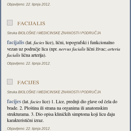
Objavljeno:
22. lipnja 2012.
facijalis
Struka
BIOLOŠKE I MEDICINSKE ZNANOSTI I PODRUČJA
facijalis
(lat.
facies
lice), lični, topografski i funkcionalno
vezan uz područje lica (npr.
nervus facialis
lični živac;
arteria
facialis
lična arterija).
Objavljeno:
22. lipnja 2012.
facijes
Struka
BIOLOŠKE I MEDICINSKE ZNANOSTI I PODRUČJA
facijes
(lat.
facies
lice) 1. Lice, prednji dio glave od čela do
brade. 2. Ploština ili strana na organima ili anatomskim
strukturama. 3. Dio opisa kliničkih simptoma koji licu daju
karakteristični izraz.
Objavljeno:
22. lipnja 2012.