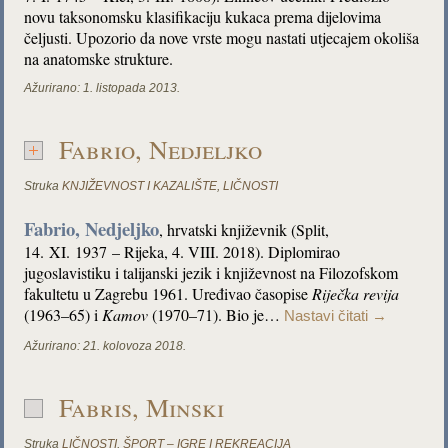
novu taksonomsku klasifikaciju kukaca prema dijelovima
čeljusti. Upozorio da nove vrste mogu nastati utjecajem okoliša
na anatomske strukture.
Ažurirano:
1. listopada 2013.
Fabrio, Nedjeljko
Struka
KNJIŽEVNOST I KAZALIŠTE
,
LIČNOSTI
Fabrio, Nedjeljko
, hrvatski književnik (Split,
14. XI. 1937 – Rijeka, 4. VIII. 2018). Diplomirao
jugoslavistiku i talijanski jezik i književnost na Filozofskom
fakultetu u Zagrebu 1961. Uređivao časopise
Riječka revija
(1963–65) i
Kamov
(1970–71). Bio je…
Nastavi čitati
→
Ažurirano:
21. kolovoza 2018.
Fabris, Minski
Struka
LIČNOSTI
,
ŠPORT – IGRE I REKREACIJA