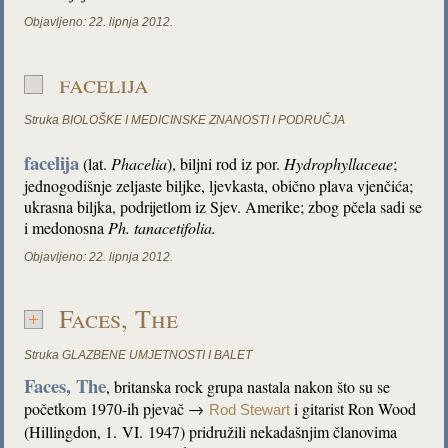
Objavljeno:
22. lipnja 2012.
facelija
Struka
BIOLOŠKE I MEDICINSKE ZNANOSTI I PODRUČJA
facelija
(lat.
Phacelia
), biljni rod iz por.
Hydrophyllaceae
;
jednogodišnje zeljaste biljke, ljevkasta, obično plava vjenčića;
ukrasna biljka, podrijetlom iz Sjev. Amerike; zbog pčela sadi se
i medonosna
Ph. tanacetifolia.
Objavljeno:
22. lipnja 2012.
Faces, The
Struka
GLAZBENE UMJETNOSTI I BALET
Faces, The
, britanska rock grupa nastala nakon što su se
početkom 1970-ih pjevač →
i gitarist Ron Wood
Rod Stewart
(Hillingdon, 1. VI. 1947) pridružili nekadašnjim članovima