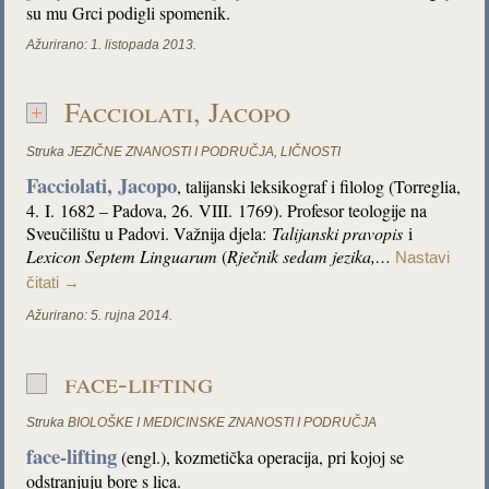
su mu Grci podigli spomenik.
Ažurirano:
1. listopada 2013.
Facciolati, Jacopo
Struka
JEZIČNE ZNANOSTI I PODRUČJA
,
LIČNOSTI
Facciolati, Jacopo
, talijanski leksikograf i filolog (Torreglia,
4. I. 1682 – Padova, 26. VIII. 1769). Profesor teologije na
Sveučilištu u Padovi. Važnija djela:
Talijanski pravopis
i
Lexicon Septem Linguarum
(
Rječnik sedam jezika,…
Nastavi
čitati
→
Ažurirano:
5. rujna 2014.
face-lifting
Struka
BIOLOŠKE I MEDICINSKE ZNANOSTI I PODRUČJA
face-lifting
(engl.), kozmetička operacija, pri kojoj se
odstranjuju bore s lica.