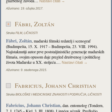
glazbenog zavoda…
Nastavi čitati
→
Ažurirano:
19. ožujka 2017.
Fábri, Zoltán
Struka
FILM
,
LIČNOSTI
Fábri, Zoltán
, mađarski filmski redatelj i scenograf
(Budimpešta, 15. X. 1917 – Budimpešta, 23. VIII. 1994).
Najistaknutiji autor prve poststaljinističke generacije mađarskih
filmaša, svojim opusom daje pregled društvenog i političkog
života Mađarske u XX. stoljeću.…
Nastavi čitati
→
Ažurirano:
9. studenoga 2015.
Fabricius, Johann Christian
Struka
BIOLOŠKE I MEDICINSKE ZNANOSTI I PODRUČJA
,
LIČNOSTI
Fabricius, Johann Christian,
dan. entomolog (Tondern,
7. I. 1745 – Kiel, 3. III. 1808). Linnéov učenik. Predložio