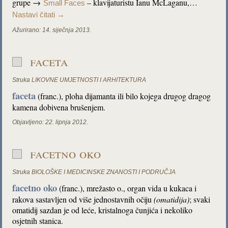
grupe →
– klavijaturistu Ianu McLaganu,…
Small Faces
Nastavi čitati
→
Ažurirano:
14. siječnja 2013.
faceta
Struka
LIKOVNE UMJETNOSTI I ARHITEKTURA
faceta
(franc.), ploha dijamanta ili bilo kojega drugog dragog
kamena dobivena brušenjem.
Objavljeno:
22. lipnja 2012.
facetno oko
Struka
BIOLOŠKE I MEDICINSKE ZNANOSTI I PODRUČJA
facetno oko
(franc.), mrežasto o., organ vida u kukaca i
rakova sastavljen od više jednostavnih očiju
(omatidija)
; svaki
omatidij sazdan je od leće, kristalnoga čunjića i nekoliko
osjetnih stanica.