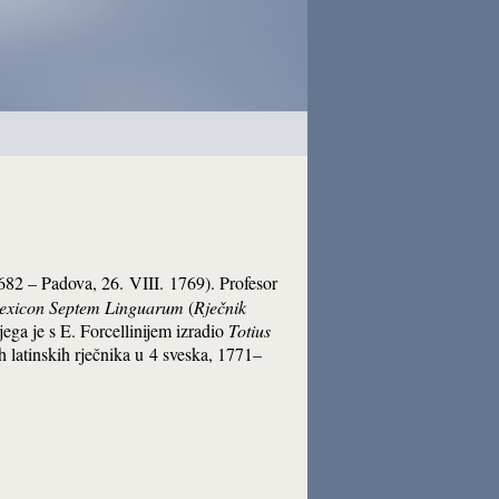
. 1682 – Padova, 26. VIII. 1769). Profesor
exicon Septem Linguarum
(
Rječnik
ega je s E. Forcellinijem izradio
Totius
h latinskih rječnika u
4 sveska, 1771–