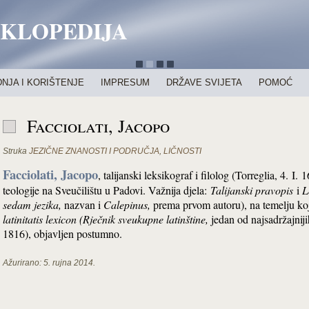
IKLOPEDIJA
NJA I KORIŠTENJE
IMPRESUM
DRŽAVE SVIJETA
POMOĆ
Facciolati, Jacopo
Struka
JEZIČNE ZNANOSTI I PODRUČJA
,
LIČNOSTI
Facciolati, Jacopo
, talijanski leksikograf i filolog (Torreglia, 4. I
teologije na Sveučilištu u Padovi. Važnija djela:
Talijanski pravopis
i
L
sedam jezika,
nazvan i
Calepinus,
prema prvom autoru), na temelju koj
latinitatis lexicon (Rječnik sveukupne latinštine,
jedan od najsadržajniji
1816), objavljen postumno.
Ažurirano:
5. rujna 2014.