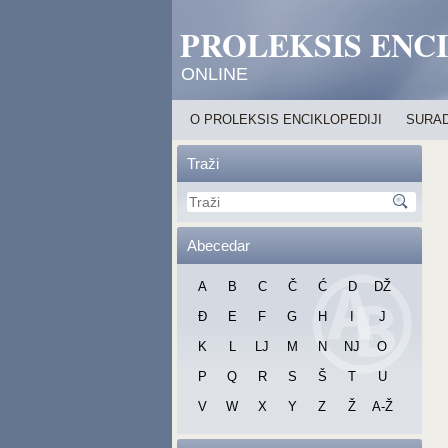
PROLEKSIS ENC
ONLINE
O PROLEKSIS ENCIKLOPEDIJI
SURAD
Traži
Abecedar
A
B
C
Č
Ć
D
DŽ
Đ
E
F
G
H
I
J
K
L
LJ
M
N
NJ
O
P
Q
R
S
Š
T
U
V
W
X
Y
Z
Ž
A-Ž