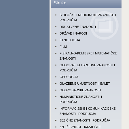
Struke
BIOLOŠKE I MEDICINSKE ZNANOSTI I
PODRUČJA
DRUŠTVENE ZNANOSTI
DRŽAVE I NARODI
ETNOLOGIJA
FILM
FIZIKALNO-KEMIJSKE I MATEMATIČKE
ZNANOSTI
GEOGRAFIJA I SRODNE ZNANOSTI I
PODRUČJA
GEOLOGIJA
GLAZBENE UMJETNOSTI I BALET
GOSPODARSKE ZNANOSTI
HUMANISTIČKE ZNANOSTI I
PODRUČJA
INFORMACIJSKE I KOMUNIKACIJSKE
ZNANOSTI I PODRUČJA
JEZIČNE ZNANOSTI I PODRUČJA
KNJIŽEVNOST I KAZALIŠTE