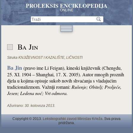
PROLEKSIS ENCIKLOPEDIJA
ONLINE
Ba Jin
Struka
KNJIŽEVNOST I KAZALIŠTE
,
LIČNOSTI
Ba Jin
(pravo ime Li Feigan), kineski književnik (Chengdu,
25. XI. 1904 – Shanghai, 17. X. 2005). Autor mnogih proznih
djela u kojima opisuje sukob novih shvaćanja s vladajućim
tradicionalizmom. Važniji romani:
Rušenje; Obitelj; Proljeće,
Jesen; Ledena noć; Vrt odmora.
Ažurirano:
30. kolovoza 2013.
Copyright © 2013.
Leksikografski zavod Miroslav Krleža
. Sva prava
pridržana.