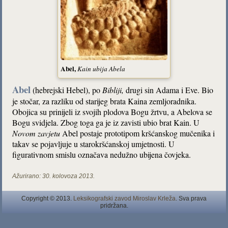
Abel,
Kain ubija Abela
Abel
(hebrejski Hebel), po
Bibliji,
drugi sin Adama i Eve. Bio
je stočar, za razliku od starijeg brata Kaina zemljoradnika.
Obojica su prinijeli iz svojih plodova Bogu žrtvu, a Abelova se
Bogu svidjela. Zbog toga ga je iz zavisti ubio brat Kain. U
Novom zavjetu
Abel postaje prototipom kršćanskog mučenika i
takav se pojavljuje u starokršćanskoj umjetnosti. U
figurativnom smislu označava nedužno ubijena čovjeka.
Ažurirano:
30. kolovoza 2013.
Copyright © 2013.
Leksikografski zavod Miroslav Krleža
. Sva prava
pridržana.