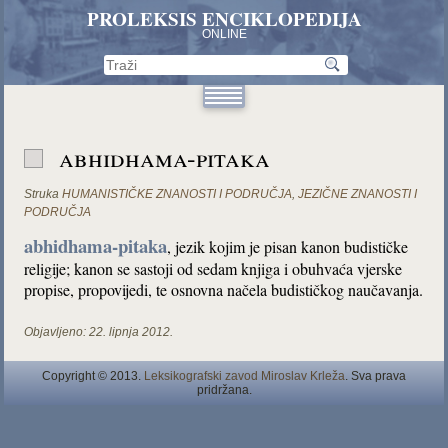
PROLEKSIS ENCIKLOPEDIJA
ONLINE
abhidhama-pitaka
Struka
HUMANISTIČKE ZNANOSTI I PODRUČJA
,
JEZIČNE ZNANOSTI I
PODRUČJA
abhidhama-pitaka
, jezik kojim je pisan kanon budističke
religije; kanon se sastoji od sedam knjiga i obuhvaća vjerske
propise, propovijedi, te osnovna načela budističkog naučavanja.
Objavljeno:
22. lipnja 2012.
Copyright © 2013.
Leksikografski zavod Miroslav Krleža
. Sva prava
pridržana.