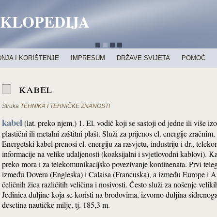
IKLOPEDIJA
NJA I KORIŠTENJE
IMPRESUM
DRŽAVE SVIJETA
POMOĆ
kabel
Struka
TEHNIKA I TEHNIČKE ZNANOSTI
kabel
(lat. preko njem.) 1. El. vodič koji se sastoji od jedne ili više i
plastični ili metalni zaštitni plašt. Služi za prijenos el. energije zrač
Energetski kabel prenosi el. energiju za rasvjetu, industriju i dr., telek
informacije na velike udaljenosti (koaksijalni i svjetlovodni kablovi). Ka
preko mora i za telekomunikacijsko povezivanje kontinenata. Prvi teleg
između Dovera (Engleska) i Calaisa (Francuska), a između Europe i 
čeličnih žica različitih veličina i nosivosti. Često služi za nošenje velik
Jedinica duljine koja se koristi na brodovima, izvorno duljina sidreno
desetina nautičke milje, tj. 185,3 m.