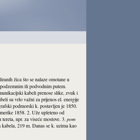
zoliranih žica što se nalaze omotane u
nim, podzemnim ili podvodnim putem.
omunikacijski kabeli prenose slike, zvuk i
beli su vrlo važni za prijenos el. energije
rafski podmorski k. postavljen je 1850.
Amerike 1858. 2. Uže upleteno od
ih tereta, npr. za viseće mostove. 3.
pom
ga kabela, 219 m. Danas se k. uzima kao