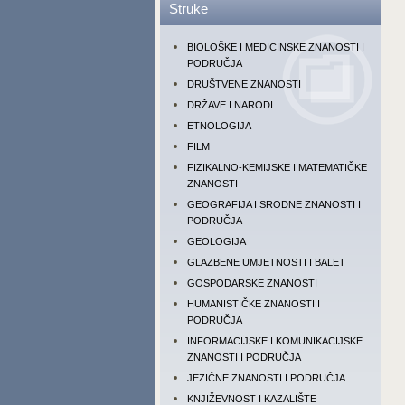
Struke
BIOLOŠKE I MEDICINSKE ZNANOSTI I
PODRUČJA
DRUŠTVENE ZNANOSTI
DRŽAVE I NARODI
ETNOLOGIJA
FILM
FIZIKALNO-KEMIJSKE I MATEMATIČKE
ZNANOSTI
GEOGRAFIJA I SRODNE ZNANOSTI I
PODRUČJA
GEOLOGIJA
GLAZBENE UMJETNOSTI I BALET
GOSPODARSKE ZNANOSTI
HUMANISTIČKE ZNANOSTI I
PODRUČJA
INFORMACIJSKE I KOMUNIKACIJSKE
ZNANOSTI I PODRUČJA
JEZIČNE ZNANOSTI I PODRUČJA
KNJIŽEVNOST I KAZALIŠTE