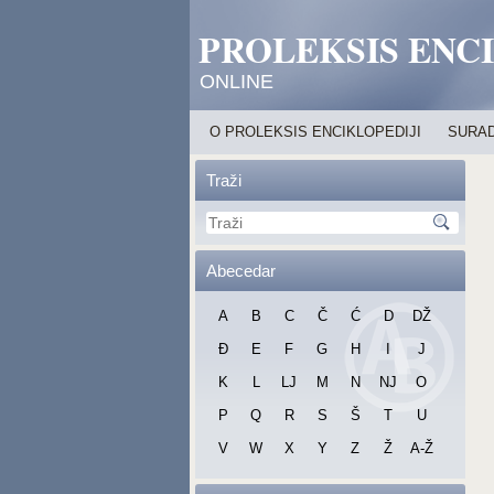
PROLEKSIS ENC
ONLINE
O PROLEKSIS ENCIKLOPEDIJI
SURAD
Traži
Abecedar
A
B
C
Č
Ć
D
DŽ
Đ
E
F
G
H
I
J
K
L
LJ
M
N
NJ
O
P
Q
R
S
Š
T
U
V
W
X
Y
Z
Ž
A-Ž