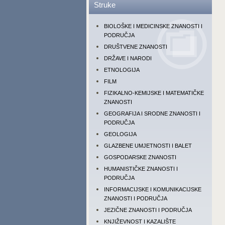
Struke
BIOLOŠKE I MEDICINSKE ZNANOSTI I
PODRUČJA
DRUŠTVENE ZNANOSTI
DRŽAVE I NARODI
ETNOLOGIJA
FILM
FIZIKALNO-KEMIJSKE I MATEMATIČKE
ZNANOSTI
GEOGRAFIJA I SRODNE ZNANOSTI I
PODRUČJA
GEOLOGIJA
GLAZBENE UMJETNOSTI I BALET
GOSPODARSKE ZNANOSTI
HUMANISTIČKE ZNANOSTI I
PODRUČJA
INFORMACIJSKE I KOMUNIKACIJSKE
ZNANOSTI I PODRUČJA
JEZIČNE ZNANOSTI I PODRUČJA
KNJIŽEVNOST I KAZALIŠTE