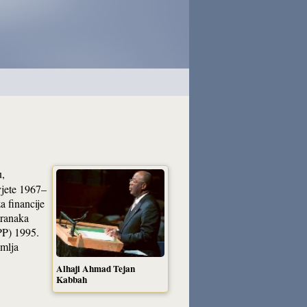
u,
svjete 1967–
a financije
tranaka
PP) 1995.
emlja
Alhaji Ahmad Tejan
Kabbah