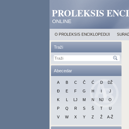
PROLEKSIS ENC
ONLINE
O PROLEKSIS ENCIKLOPEDIJI
SURAD
Traži
Abecedar
A
B
C
Č
Ć
D
DŽ
Đ
E
F
G
H
I
J
K
L
LJ
M
N
NJ
O
P
Q
R
S
Š
T
U
V
W
X
Y
Z
Ž
A-Ž