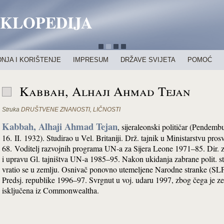
IKLOPEDIJA
NJA I KORIŠTENJE
IMPRESUM
DRŽAVE SVIJETA
POMOĆ
Kabbah, Alhaji Ahmad Tejan
Struka
DRUŠTVENE ZNANOSTI
,
LIČNOSTI
Kabbah, Alhaji Ahmad Tejan
, sijeraleonski političar (Pendemb
16. II. 1932). Studirao u Vel. Britaniji. Drž. tajnik u Ministarstvu pro
68. Voditelj razvojnih programa UN-a za Sijera Leone 1971–85. Dir. z
i upravu Gl. tajništva UN-a 1985–95. Nakon ukidanja zabrane polit. s
vratio se u zemlju. Osnivač ponovno utemeljene Narodne stranke (SL
Predsj. republike 1996–97. Svrgnut u voj. udaru 1997, zbog čega je z
isključena iz Commonwealtha.