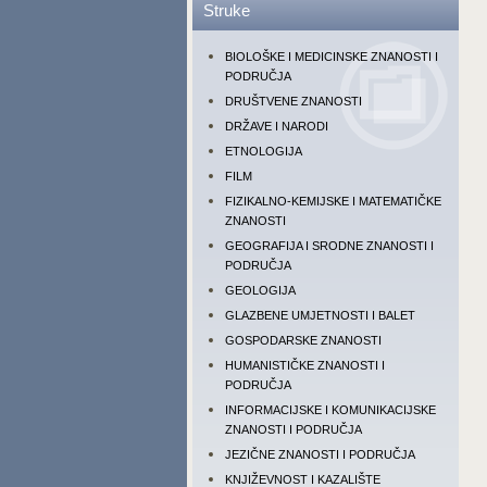
Struke
BIOLOŠKE I MEDICINSKE ZNANOSTI I
PODRUČJA
DRUŠTVENE ZNANOSTI
DRŽAVE I NARODI
ETNOLOGIJA
FILM
FIZIKALNO-KEMIJSKE I MATEMATIČKE
ZNANOSTI
GEOGRAFIJA I SRODNE ZNANOSTI I
PODRUČJA
GEOLOGIJA
GLAZBENE UMJETNOSTI I BALET
GOSPODARSKE ZNANOSTI
HUMANISTIČKE ZNANOSTI I
PODRUČJA
INFORMACIJSKE I KOMUNIKACIJSKE
ZNANOSTI I PODRUČJA
JEZIČNE ZNANOSTI I PODRUČJA
KNJIŽEVNOST I KAZALIŠTE