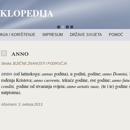
IKLOPEDIJA
NJA I KORIŠTENJE
IMPRESUM
DRŽAVE SVIJETA
POMOĆ
anno
Struka
JEZIČNE ZNANOSTI I PODRUČJA
anno
(od latinskoga:
annus
godina), u godini, godine;
anno Domini,
rođenja Kristova;
anno currente,
tekuće godine, ove godine;
anno futu
conditi,
godine od stvaranja svijeta;
anno aetatis suae,
(te i te) godine
natpisima).
Ažurirano:
3. svibnja 2013.