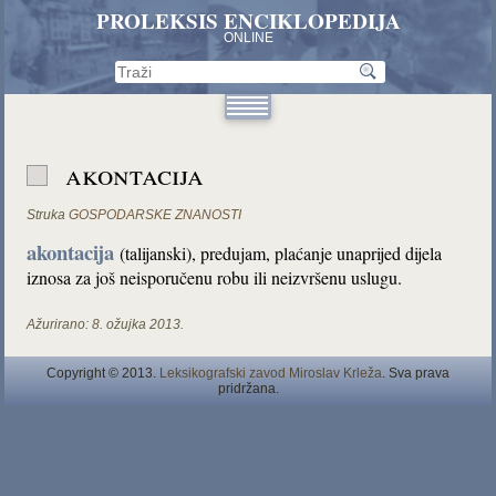
PROLEKSIS ENCIKLOPEDIJA
ONLINE
akontacija
Struka
GOSPODARSKE ZNANOSTI
akontacija
(talijanski), predujam, plaćanje unaprijed dijela
iznosa za još neisporučenu robu ili neizvršenu uslugu.
Ažurirano:
8. ožujka 2013.
Copyright © 2013.
Leksikografski zavod Miroslav Krleža
. Sva prava
pridržana.