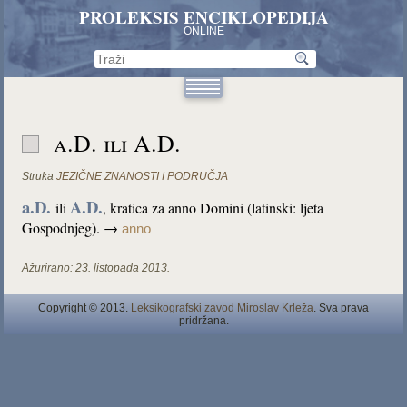
PROLEKSIS ENCIKLOPEDIJA
ONLINE
a.D. ili A.D.
Struka
JEZIČNE ZNANOSTI I PODRUČJA
a.D.
A.D.
ili
, kratica za anno Domini (latinski: ljeta
Gospodnjeg). →
anno
Ažurirano:
23. listopada 2013.
Copyright © 2013.
Leksikografski zavod Miroslav Krleža
. Sva prava
pridržana.