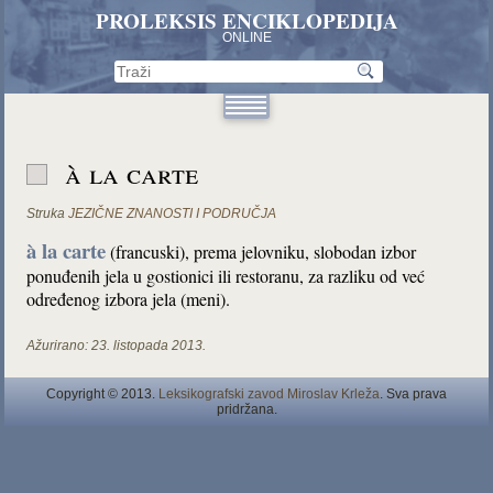
PROLEKSIS ENCIKLOPEDIJA
ONLINE
à la carte
Struka
JEZIČNE ZNANOSTI I PODRUČJA
à la carte
(francuski), prema jelovniku, slobodan izbor
ponuđenih jela u gostionici ili restoranu, za razliku od već
određenog izbora jela (meni).
Ažurirano:
23. listopada 2013.
Copyright © 2013.
Leksikografski zavod Miroslav Krleža
. Sva prava
pridržana.