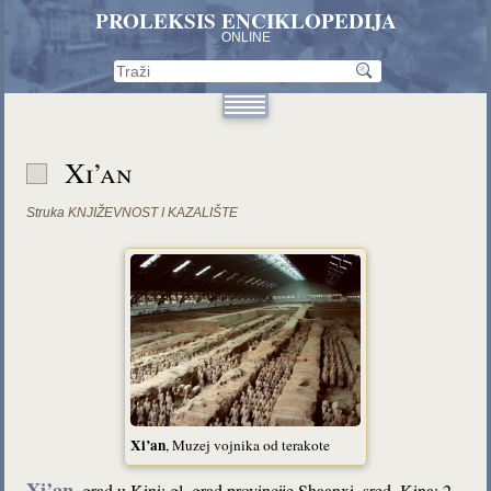
PROLEKSIS ENCIKLOPEDIJA
ONLINE
Xi’an
Struka
KNJIŽEVNOST I KAZALIŠTE
Xi’an
,
Muzej vojnika od terakote
Xi’an
, grad u Kini; gl. grad provincije Shaanxi, sred. Kina; 2