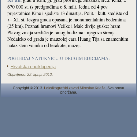
670 000 st. (s predgrađima o 8. mil). Jedna od 4 pov.
prijestolnice Kine i sjedište 13 dinastija. Polit. i kult. središte od
← XI. st. Jezgra grada opasana je monumentalnim bedemima
(25 km). Poznati hramovi Velike i Male divlje guske; hram
Plavog zmaja središte je ranog budizma i njegova širenja.
Nedaleko od grada je mauzolej cara Huang Tija sa znamenitim
nalazištem vojnika od terakote; muzej.
POGLEDAJ NATUKNICU U DRUGIM EDICIJAMA:
Hrvatska enciklopedija
Objavljeno:
22. lipnja 2012.
Copyright © 2013.
Leksikografski zavod Miroslav Krleža
. Sva prava
pridržana.