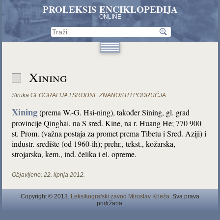
PROLEKSIS ENCIKLOPEDIJA
ONLINE
Xining
Struka
GEOGRAFIJA I SRODNE ZNANOSTI I PODRUČJA
Xining
(prema W.-G. Hsi-ning), također Sining, gl. grad
provincije Qinghai, na S sred. Kine, na r. Huang He; 770 900
st. Prom. (važna postaja za promet prema Tibetu i Sred. Aziji) i
industr. središte (od 1960-ih); prehr., tekst., kožarska,
strojarska, kem., ind. čelika i el. opreme.
Objavljeno:
22. lipnja 2012.
Copyright © 2013.
Leksikografski zavod Miroslav Krleža
. Sva prava
pridržana.