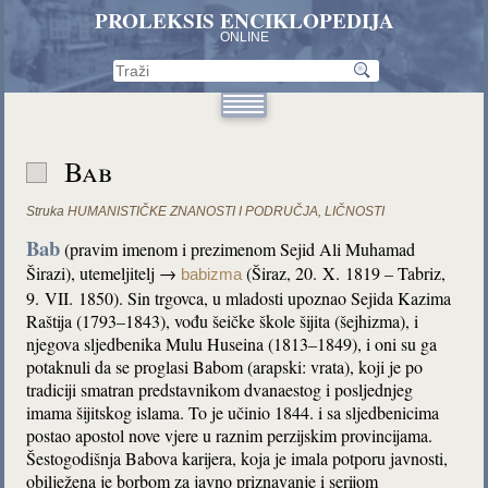
PROLEKSIS ENCIKLOPEDIJA
ONLINE
Bab
Struka
HUMANISTIČKE ZNANOSTI I PODRUČJA
,
LIČNOSTI
Bab
(pravim imenom i prezimenom Sejid Ali Muhamad
Širazi), utemeljitelj →
(Širaz, 20. X. 1819 – Tabriz,
babizma
9. VII. 1850). Sin trgovca, u mladosti upoznao Sejida Kazima
Raštija (1793–1843), vođu šeičke škole šijita (šejhizma), i
njegova sljedbenika Mulu Huseina (1813–1849), i oni su ga
potaknuli da se proglasi Babom (arapski: vrata), koji je po
tradiciji smatran predstavnikom dvanaestog i posljednjeg
imama šijitskog islama. To je učinio 1844. i sa sljedbenicima
postao apostol nove vjere u raznim perzijskim provincijama.
Šestogodišnja Babova karijera, koja je imala potporu javnosti,
obilježena je borbom za javno priznavanje i serijom