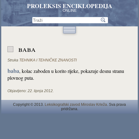
PROLEKSIS ENCIKLOPEDIJA
ONLINE
baba
Struka
TEHNIKA I TEHNIČKE ZNANOSTI
baba
, kolac zaboden u korito rijeke, pokazuje desnu stranu
plovnog puta.
Objavljeno:
22. lipnja 2012.
Copyright © 2013.
Leksikografski zavod Miroslav Krleža
. Sva prava
pridržana.