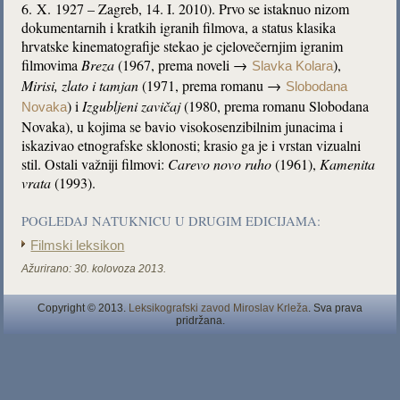
6. X. 1927 – Zagreb, 14. I. 2010). Prvo se istaknuo nizom
dokumentarnih i kratkih igranih filmova, a status klasika
hrvatske kinematografije stekao je cjelovečernjim igranim
filmovima
Breza
(1967, prema noveli →
),
Slavka Kolara
Mirisi, zlato i tamjan
(1971, prema romanu →
Slobodana
) i
Izgubljeni zavičaj
(1980, prema romanu Slobodana
Novaka
Novaka), u kojima se bavio visokosenzibilnim junacima i
iskazivao etnografske sklonosti; krasio ga je i vrstan vizualni
stil. Ostali važniji filmovi:
Carevo novo ruho
(1961),
Kamenita
vrata
(1993).
POGLEDAJ NATUKNICU U DRUGIM EDICIJAMA:
Filmski leksikon
Ažurirano:
30. kolovoza 2013.
Copyright © 2013.
Leksikografski zavod Miroslav Krleža
. Sva prava
pridržana.