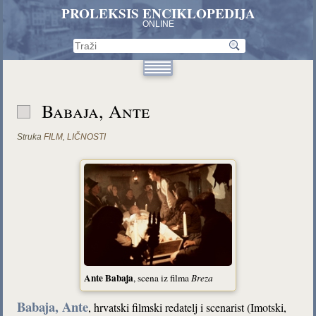
PROLEKSIS ENCIKLOPEDIJA
ONLINE
Babaja, Ante
Struka
FILM
,
LIČNOSTI
Ante Babaja
, scena iz filma
Breza
Babaja, Ante
, hrvatski filmski redatelj i scenarist (Imotski,