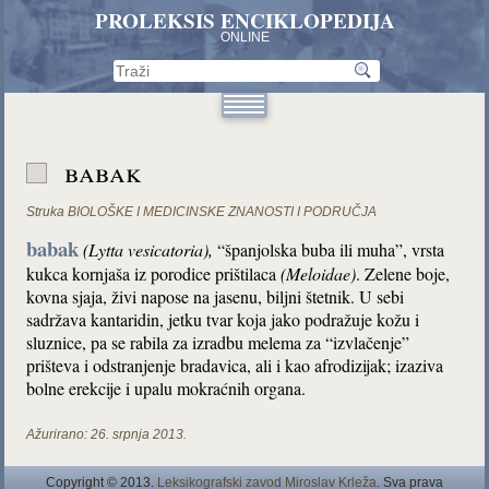
PROLEKSIS ENCIKLOPEDIJA
ONLINE
babak
Struka
BIOLOŠKE I MEDICINSKE ZNANOSTI I PODRUČJA
babak
(Lytta vesicatoria)
,
“španjolska buba ili muha”, vrsta
kukca kornjaša iz porodice prištilaca
(Meloidae)
. Zelene boje,
kovna sjaja, živi napose na jasenu, biljni štetnik. U sebi
sadržava kantaridin, jetku tvar koja jako podražuje kožu i
sluznice, pa se rabila za izradbu melema za “izvlačenje”
prišteva i odstranjenje bradavica, ali i kao afrodizijak; izaziva
bolne erekcije i upalu mokraćnih organa.
Ažurirano:
26. srpnja 2013.
Copyright © 2013.
Leksikografski zavod Miroslav Krleža
. Sva prava