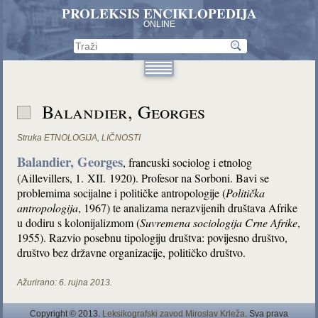
PROLEKSIS ENCIKLOPEDIJA
ONLINE
Balandier, Georges
Struka
ETNOLOGIJA
,
LIČNOSTI
Balandier, Georges
, francuski sociolog i etnolog
(Aillevillers, 1. XII. 1920). Profesor na Sorboni. Bavi se
problemima socijalne i političke antropologije (
Politička
antropologija
, 1967) te analizama nerazvijenih društava Afrike
u dodiru s kolonijalizmom (
Suvremena sociologija Crne Afrike
,
1955). Razvio posebnu tipologiju društva: povijesno društvo,
društvo bez državne organizacije, političko društvo.
Ažurirano:
6. rujna 2013.
Copyright © 2013.
Leksikografski zavod Miroslav Krleža
. Sva prava