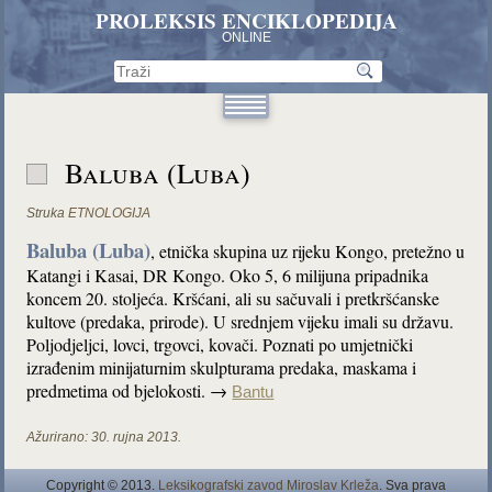
PROLEKSIS ENCIKLOPEDIJA
ONLINE
Baluba (Luba)
Struka
ETNOLOGIJA
Baluba (Luba)
, etnička skupina uz rijeku Kongo, pretežno u
Katangi i Kasai, DR Kongo. Oko 5, 6 milijuna pripadnika
koncem 20. stoljeća. Kršćani, ali su sačuvali i pretkršćanske
kultove (predaka, prirode). U srednjem vijeku imali su državu.
Poljodjeljci, lovci, trgovci, kovači. Poznati po umjetnički
izrađenim minijaturnim skulpturama predaka, maskama i
predmetima od bjelokosti. →
Bantu
Ažurirano:
30. rujna 2013.
Copyright © 2013.
Leksikografski zavod Miroslav Krleža
. Sva prava