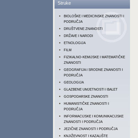
Struke
BIOLOŠKE I MEDICINSKE ZNANOSTI I
PODRUČJA
DRUŠTVENE ZNANOSTI
DRŽAVE I NARODI
ETNOLOGIJA
FILM
FIZIKALNO-KEMIJSKE I MATEMATIČKE
ZNANOSTI
GEOGRAFIJA I SRODNE ZNANOSTI I
PODRUČJA
GEOLOGIJA
GLAZBENE UMJETNOSTI I BALET
GOSPODARSKE ZNANOSTI
HUMANISTIČKE ZNANOSTI I
PODRUČJA
INFORMACIJSKE I KOMUNIKACIJSKE
ZNANOSTI I PODRUČJA
JEZIČNE ZNANOSTI I PODRUČJA
KNJIŽEVNOST I KAZALIŠTE