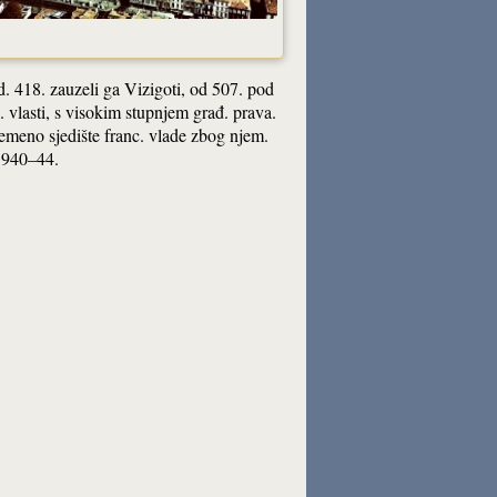
od. 418. zauzeli ga Vizigoti, od 507. pod
vlasti, s visokim stupnjem građ. prava.
remeno sjedište franc. vlade zbog njem.
1940–44.