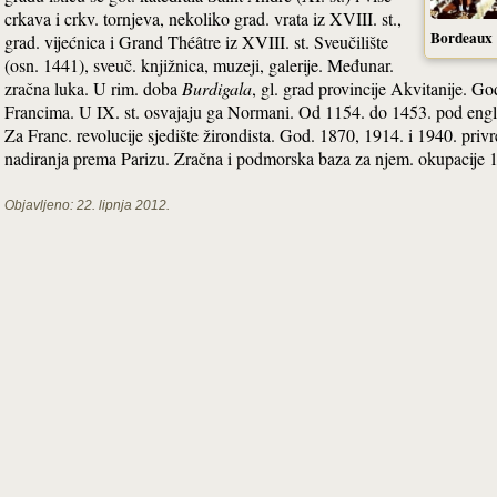
crkava i crkv. tornjeva, nekoliko grad. vrata iz XVIII. st.,
Bordeaux
grad. vijećnica i Grand Théâtre iz XVIII. st. Sveučilište
(osn. 1441), sveuč. knjižnica, muzeji, galerije. Međunar.
zračna luka. U rim. doba
Burdigala
, gl. grad provincije Akvitanije. G
Francima. U IX. st. osvajaju ga Normani. Od 1154. do 1453. pod engl. 
Za Franc. revolucije sjedište žirondista. God. 1870, 1914. i 1940. priv
nadiranja prema Parizu. Zračna i podmorska baza za njem. okupacije 
Objavljeno:
22. lipnja 2012.