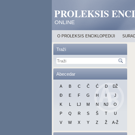
PROLEKSIS ENC
ONLINE
O PROLEKSIS ENCIKLOPEDIJI
SURAD
Traži
Abecedar
A
B
C
Č
Ć
D
DŽ
Đ
E
F
G
H
I
J
K
L
LJ
M
N
NJ
O
P
Q
R
S
Š
T
U
V
W
X
Y
Z
Ž
A-Ž