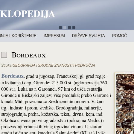
IKLOPEDIJA
NJA I KORIŠTENJE
IMPRESUM
DRŽAVE SVIJETA
POMOĆ
Bordeaux
Struka
GEOGRAFIJA I SRODNE ZNANOSTI I PODRUČJA
Bordeaux
, grad u jugozap. Francuskoj, gl. grad regije
Akvitanije i dep. Gironde; 215 000 st. (aglomeracija 760
000 st.). Luka na r. Garonnei, 97 km od ušća estuarija
Gironde u Biskajski zaljev; više predluka; preko Garrone i
kanala Midi povezana sa Sredozemnim morem. Važno
trg., industr. i prom. središte. Brodogradnja, rafinerije,
strojogradnja, prehr., kožarska, tekst., drvna, kem. ind.
Okolica čuvena po vinogradarstvu (pokrajina Médoc) i
proizvodnji vrhunskih vina; trgovina vinom. U starom
gradu ističu se got. katedrala Saint André (XI. st.) i više