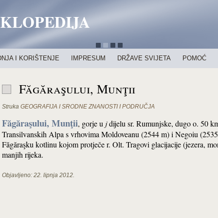
IKLOPEDIJA
NJA I KORIŠTENJE
IMPRESUM
DRŽAVE SVIJETA
POMOĆ
Făgăraşului, Munţii
Struka
GEOGRAFIJA I SRODNE ZNANOSTI I PODRUČJA
Făgăraşului, Munţii
, gorje u
j
dijelu sr. Rumunjske, dugo o. 50 km;
Transilvanskih Alpa s vrhovima Moldoveanu (2544 m) i Negoiu (2535 m
Făgăraşku kotlinu kojom protječe r. Olt. Tragovi glacijacije (jezera, mor
manjih rijeka.
Objavljeno:
22. lipnja 2012.