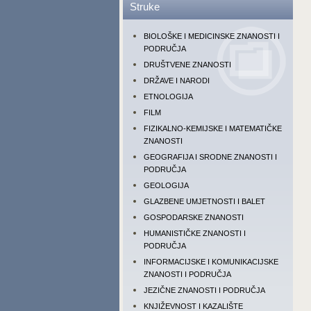
Struke
BIOLOŠKE I MEDICINSKE ZNANOSTI I
PODRUČJA
DRUŠTVENE ZNANOSTI
DRŽAVE I NARODI
ETNOLOGIJA
FILM
FIZIKALNO-KEMIJSKE I MATEMATIČKE
ZNANOSTI
GEOGRAFIJA I SRODNE ZNANOSTI I
PODRUČJA
GEOLOGIJA
GLAZBENE UMJETNOSTI I BALET
GOSPODARSKE ZNANOSTI
HUMANISTIČKE ZNANOSTI I
PODRUČJA
INFORMACIJSKE I KOMUNIKACIJSKE
ZNANOSTI I PODRUČJA
JEZIČNE ZNANOSTI I PODRUČJA
KNJIŽEVNOST I KAZALIŠTE