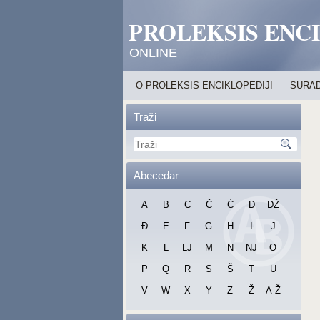
PROLEKSIS ENC
ONLINE
O PROLEKSIS ENCIKLOPEDIJI
SURAD
Traži
Abecedar
A
B
C
Č
Ć
D
DŽ
Đ
E
F
G
H
I
J
K
L
LJ
M
N
NJ
O
P
Q
R
S
Š
T
U
V
W
X
Y
Z
Ž
A-Ž