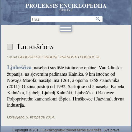
PROLEKSIS ENCIKLOPEDIJA
ONLINE
Ljubešćica
Struka
GEOGRAFIJA I SRODNE ZNANOSTI I PODRUČJA
Ljubešćica
, naselje i središte istoimene općine, Varaždinska
županija, na sjevernim padinama Kalnika, 9 km istočno od
Novoga Marofa; naselje ima 1261, a općina 1858 stanovnika
(2011). Općina postoji od 1992. Sastoji se od 5 naselja: Kapela
Kalnička, Ljubelj, Ljubelj Kalnički, Ljubešćica i Rakovec.
Poljoprivreda; kamenolomi (Špica, Hruškovec i Jazvina); drvna
industrija.
Objavljeno:
9. listopada 2014.
Copyright © 2013.
Leksikografski zavod Miroslav Krleža
. Sva prava