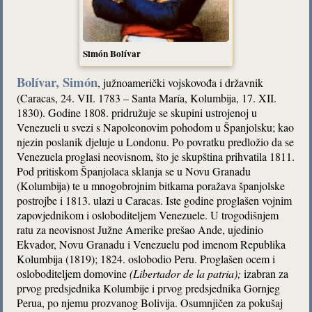
Simón Bolívar
Bolívar, Simón
, južnoamerički vojskovođa i državnik
(Caracas, 24. VII. 1783 – Santa María, Kolumbija, 17. XII.
1830). Godine 1808. pridružuje se skupini ustrojenoj u
Venezueli u svezi s Napoleonovim pohodom u Španjolsku; kao
njezin poslanik djeluje u Londonu. Po povratku predložio da se
Venezuela proglasi neovisnom, što je skupština prihvatila 1811.
Pod pritiskom Španjolaca sklanja se u Novu Granadu
(Kolumbija) te u mnogobrojnim bitkama poražava španjolske
postrojbe i 1813. ulazi u Caracas. Iste godine proglašen vojnim
zapovjednikom i osloboditeljem Venezuele. U trogodišnjem
ratu za neovisnost Južne Amerike prešao Ande, ujedinio
Ekvador, Novu Granadu i Venezuelu pod imenom Republika
Kolumbija (1819); 1824. oslobodio Peru. Proglašen ocem i
osloboditeljem domovine
(Libertador de la patria)
;
izabran za
prvog predsjednika Kolumbije i prvog predsjednika Gornjeg
Perua, po njemu prozvanog Bolivija. Osumnjičen za pokušaj