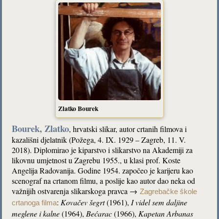
Zlatko Bourek
Bourek, Zlatko
, hrvatski slikar, autor crtanih filmova i
kazališni djelatnik (Požega, 4. IX. 1929 – Zagreb, 11. V.
2018). Diplomirao je kiparstvo i slikarstvo na Akademiji za
likovnu umjetnost u Zagrebu 1955., u klasi prof. Koste
Angelija Radovanija. Godine 1954. započeo je karijeru kao
scenograf na crtanom filmu, a poslije kao autor dao neka od
važnijih ostvarenja slikarskoga pravca →
Zagrebačke škole
:
Kovačev šegrt
(1961),
I videl sem daljine
crtanoga filma
meglene i kalne
(1964),
Bećarac
(1966),
Kapetan Arbanas