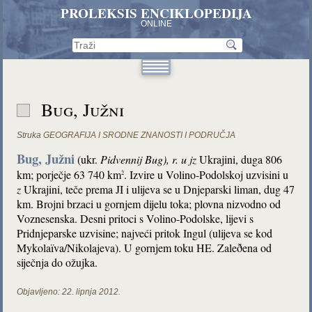
PROLEKSIS ENCIKLOPEDIJA
ONLINE
Bug, Južni
Struka
GEOGRAFIJA I SRODNE ZNANOSTI I PODRUČJA
Bug, Južni
(ukr.
Pidvennij Bug), r. u jz
Ukrajini, duga 806
km; porječje 63 740 km
. Izvire u Volino-Podolskoj uzvisini u
2
z
Ukrajini, teče prema JI i ulijeva se u Dnjeparski liman, dug 47
km. Brojni brzaci u gornjem dijelu toka; plovna nizvodno od
Voznesenska. Desni pritoci s Volino-Podolske, lijevi s
Pridnjeparske uzvisine; najveći pritok Ingul (ulijeva se kod
Mykolaïva/Nikolajeva). U gornjem toku HE. Zaleðena od
siječnja do ožujka.
Objavljeno:
22. lipnja 2012.