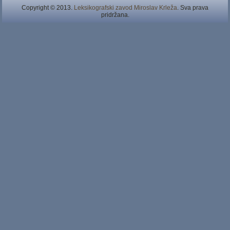
Copyright © 2013.
Leksikografski zavod Miroslav Krleža
. Sva prava
pridržana.