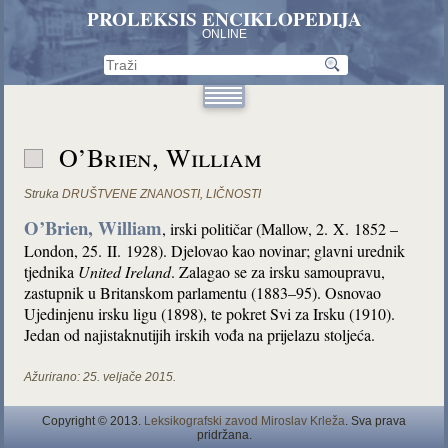
PROLEKSIS ENCIKLOPEDIJA
ONLINE
O’Brien, William
Struka
DRUŠTVENE ZNANOSTI
,
LIČNOSTI
O’Brien, William
, irski političar (Mallow, 2. X. 1852 –
London, 25. II. 1928). Djelovao kao novinar; glavni urednik
tjednika
United Ireland
. Zalagao se za irsku samoupravu,
zastupnik u Britanskom parlamentu (1883–95). Osnovao
Ujedinjenu irsku ligu (1898), te pokret Svi za Irsku (1910).
Jedan od najistaknutijih irskih vođa na prijelazu stoljeća.
Ažurirano:
25. veljače 2015.
Copyright © 2013.
Leksikografski zavod Miroslav Krleža
. Sva prava
pridržana.